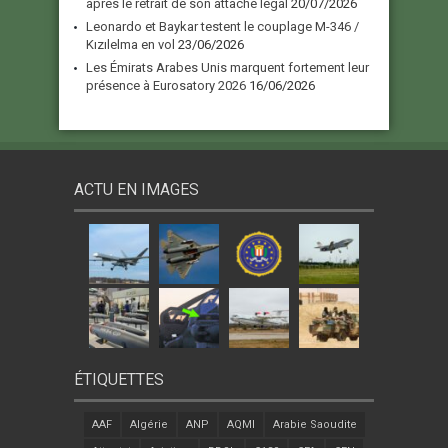
après le retrait de son attaché légal
20/07/2026
Leonardo et Baykar testent le couplage M-346 /
Kızılelma en vol
23/06/2026
Les Émirats Arabes Unis marquent fortement leur
présence à Eurosatory 2026
16/06/2026
ACTU EN IMAGES
ÉTIQUETTES
AAF
Algérie
ANP
AQMI
Arabie Saoudite