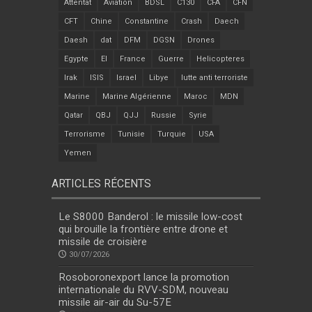
Attentat
Aviation
BDSL
C130
CFA
CFN
CFT
Chine
Constantine
Crash
Daech
Daesh
dat
DFM
DGSN
Drones
Egypte
EI
France
Guerre
Helicopteres
Irak
ISIS
Israel
Libye
lutte anti terroriste
Marine
Marine Algérienne
Maroc
MDN
Qatar
QBJ
QJJ
Russie
Syrie
Terrorisme
Tunisie
Turquie
USA
Yemen
ARTICLES RÉCENTS
Le S8000 Banderol : le missile low-cost
qui brouille la frontière entre drone et
missile de croisière
30/07/2026
Rosoboronexport lance la promotion
internationale du RVV-SDM, nouveau
missile air-air du Su-57E