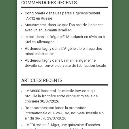
COMMENTAIRES RECENTS
Conglomera
dans
Les paras algériens testent
l’AK12 en Russie
Mounirmarsa
dans
Ce que l’on sait de l’incident
avec un sous-marin Israélien
Ismail
dans
La frégate El Moudamir en révision à
Kiel en Allemagne
Abdenour lagny
dans
L’Algérie a bien reçu des
missiles Iskander
Abdenour lagny
dans
La marine algérienne
dévoile sa nouvelle corvette de fabrication locale
ARTICLES RECENTS
Le S8000 Banderol : le missile low-cost qui
brouille la frontière entre drone et missile de
croisière
30/07/2026
Rosoboronexport lance la promotion
internationale du RVV-SDM, nouveau missile air-
air du Su-57E
29/07/2026
Le FBI revient à Alger, une quinzaine d’années