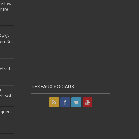
le low-
entre
 RVV-
 du Su-
etrait
RÉSEAUX SOCIAUX
e
en vol
rquent