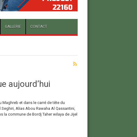
GALLERIE
CONTACT
ue aujourd’hui
 au Maghreb et dans le carré de tête du
eghiri, Alias Abou Rawaha Al Qassantini,
 la commune de Bordj Taher wilaya de Jijel