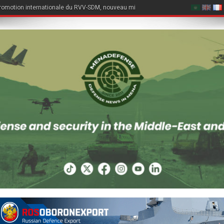
romotion internationale du RVV-SDM, nouveau missile air-air du Su-57E