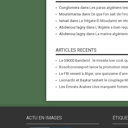
Conglomera
dans
Les paras algériens tes
Mounirmarsa
dans
Ce que l’on sait de l’i
Ismail
dans
La frégate El Moudamir en rév
Abdenour lagny
dans
L’Algérie a bien reç
Abdenour lagny
dans
La marine algérienne
ARTICLES RECENTS
Le S8000 Banderol : le missile low-cost qui
Rosoboronexport lance la promotion inter
Le FBI revient à Alger, une quinzaine d’ann
Leonardo et Baykar testent le couplage M-
Les Émirats Arabes Unis marquent forteme
ACTU EN IMAGES
ÉTIQUE