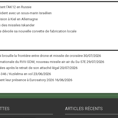
tent l’AK12 en Russie
ncident avec un sous-marin Israélien
ision à Kiel en Allemagne
u des missiles Iskander
 dévoile sa nouvelle corvette de fabrication locale
 brouille la frontière entre drone et missile de croisière
30/07/2026
nationale du RVV-SDM, nouveau missile air-air du Su-57E
29/07/2026
ées après le retrait de son attaché légal
20/07/2026
346 / Kızılelma en vol
23/06/2026
nt leur présence à Eurosatory 2026
16/06/2026
TTES
ARTICLES RÉCENTS