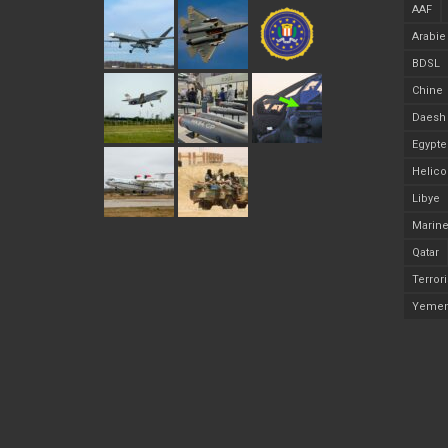
AAF
Arabie
BDSL
Chine
Daesh
Egypte
Helico
Libye
Marine
Qatar
Terror
Yeme