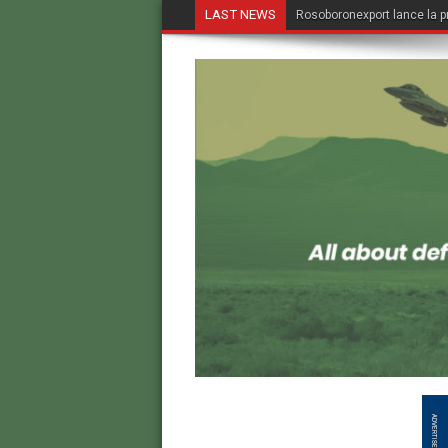
LAST NEWS
Rosoboronexport lance la p