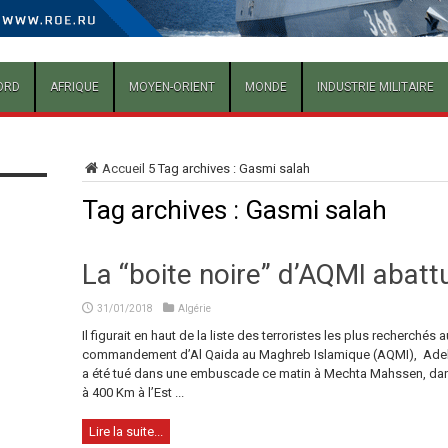
ORD
AFRIQUE
MOYEN-ORIENT
MONDE
INDUSTRIE MILITAIRE
Accueil
5
Tag archives : Gasmi salah
Tag archives :
Gasmi salah
La “boite noire” d’AQMI abatt
31/01/2018
Algérie
Il figurait en haut de la liste des terroristes les plus recherchés
commandement d’Al Qaida au Maghreb Islamique (AQMI), Adel S
a été tué dans une embuscade ce matin à Mechta Mahssen, dans
à 400 Km à l’Est ...
Lire la suite...