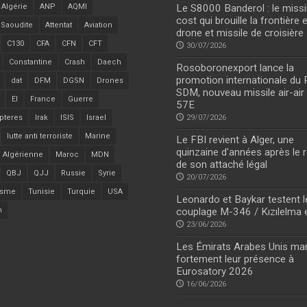
Algérie
ANP
AQMI
Le S8000 Banderol : le missi
cost qui brouille la frontière 
 Saoudite
Attentat
Aviation
drone et missile de croisière
C130
CFA
CFN
CFT
30/07/2026
Constantine
Crash
Daech
Rosoboronexport lance la
promotion internationale du
dat
DFM
DGSN
Drones
SDM, nouveau missile air-air
EI
France
Guerre
57E
pteres
Irak
ISIS
Israel
29/07/2026
lutte anti terroriste
Marine
Le FBI revient à Alger, une
quinzaine d’années après le r
 Algérienne
Maroc
MDN
de son attaché légal
QBJ
QJJ
Russie
Syrie
20/07/2026
isme
Tunisie
Turquie
USA
Leonardo et Baykar testent l
n
couplage M-346 / Kızılelma 
23/06/2026
Les Émirats Arabes Unis ma
fortement leur présence à
Eurosatory 2026
16/06/2026