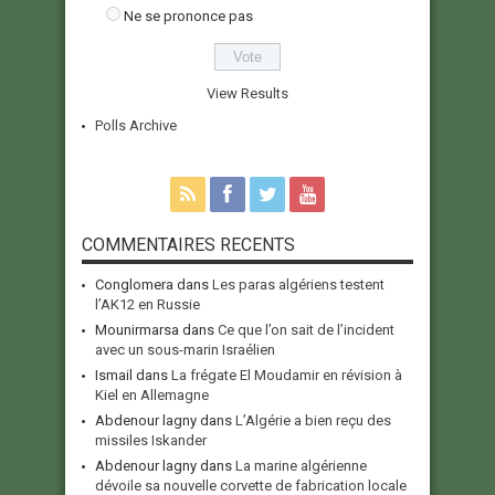
Ne se prononce pas
View Results
Polls Archive
COMMENTAIRES RECENTS
Conglomera
dans
Les paras algériens testent
l’AK12 en Russie
Mounirmarsa
dans
Ce que l’on sait de l’incident
avec un sous-marin Israélien
Ismail
dans
La frégate El Moudamir en révision à
Kiel en Allemagne
Abdenour lagny
dans
L’Algérie a bien reçu des
missiles Iskander
Abdenour lagny
dans
La marine algérienne
dévoile sa nouvelle corvette de fabrication locale