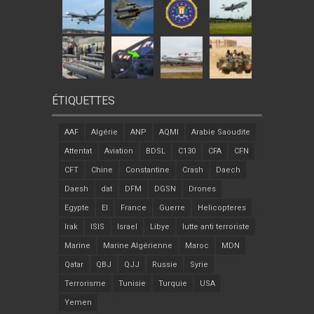
ÉTIQUETTES
AAF
Algérie
ANP
AQMI
Arabie Saoudite
Attentat
Aviation
BDSL
C130
CFA
CFN
CFT
Chine
Constantine
Crash
Daech
Daesh
dat
DFM
DGSN
Drones
Egypte
EI
France
Guerre
Helicopteres
Irak
ISIS
Israel
Libye
lutte anti terroriste
Marine
Marine Algérienne
Maroc
MDN
Qatar
QBJ
QJJ
Russie
Syrie
Terrorisme
Tunisie
Turquie
USA
Yemen