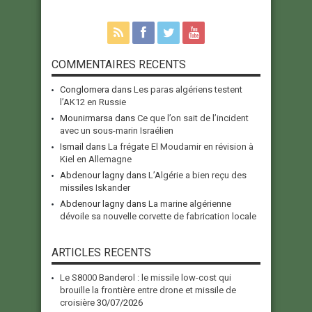
COMMENTAIRES RECENTS
Conglomera
dans
Les paras algériens testent
l’AK12 en Russie
Mounirmarsa
dans
Ce que l’on sait de l’incident
avec un sous-marin Israélien
Ismail
dans
La frégate El Moudamir en révision à
Kiel en Allemagne
Abdenour lagny
dans
L’Algérie a bien reçu des
missiles Iskander
Abdenour lagny
dans
La marine algérienne
dévoile sa nouvelle corvette de fabrication locale
ARTICLES RECENTS
Le S8000 Banderol : le missile low-cost qui
brouille la frontière entre drone et missile de
croisière
30/07/2026