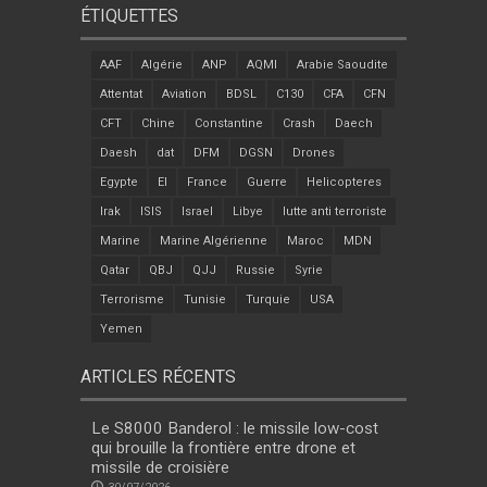
ÉTIQUETTES
AAF
Algérie
ANP
AQMI
Arabie Saoudite
Attentat
Aviation
BDSL
C130
CFA
CFN
CFT
Chine
Constantine
Crash
Daech
Daesh
dat
DFM
DGSN
Drones
Egypte
EI
France
Guerre
Helicopteres
Irak
ISIS
Israel
Libye
lutte anti terroriste
Marine
Marine Algérienne
Maroc
MDN
Qatar
QBJ
QJJ
Russie
Syrie
Terrorisme
Tunisie
Turquie
USA
Yemen
ARTICLES RÉCENTS
Le S8000 Banderol : le missile low-cost
qui brouille la frontière entre drone et
missile de croisière