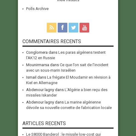
Polls Archive
COMMENTAIRES RECENTS
Conglomera
dans
Les paras algériens testent
l’AK12 en Russie
Mounirmarsa
dans
Ce que l’on sait de l’incident
avec un sous-marin Israélien
Ismail
dans
La frégate El Moudamir en révision à
Kiel en Allemagne
Abdenour lagny
dans
L’Algérie a bien reçu des
missiles Iskander
Abdenour lagny
dans
La marine algérienne
dévoile sa nouvelle corvette de fabrication locale
ARTICLES RECENTS
Le S8000 Banderol : le missile low-cost qui