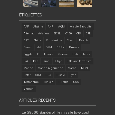
ÉTIQUETTES
AAF
Algérie
ANP
AQMI
Arabie Saoudite
Attentat
Aviation
BDSL
C130
CFA
CFN
CFT
Chine
Constantine
Crash
Daech
Daesh
dat
DFM
DGSN
Drones
Egypte
EI
France
Guerre
Helicopteres
Irak
ISIS
Israel
Libye
lutte anti terroriste
Marine
Marine Algérienne
Maroc
MDN
Qatar
QBJ
QJJ
Russie
Syrie
Terrorisme
Tunisie
Turquie
USA
Yemen
ARTICLES RÉCENTS
Le S8000 Banderol : le missile low-cost