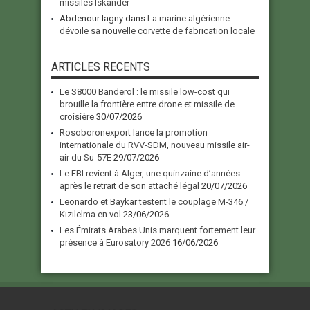
missiles Iskander
Abdenour lagny
dans
La marine algérienne
dévoile sa nouvelle corvette de fabrication locale
ARTICLES RECENTS
Le S8000 Banderol : le missile low-cost qui
brouille la frontière entre drone et missile de
croisière
30/07/2026
Rosoboronexport lance la promotion
internationale du RVV-SDM, nouveau missile air-
air du Su-57E
29/07/2026
Le FBI revient à Alger, une quinzaine d’années
après le retrait de son attaché légal
20/07/2026
Leonardo et Baykar testent le couplage M-346 /
Kızılelma en vol
23/06/2026
Les Émirats Arabes Unis marquent fortement leur
présence à Eurosatory 2026
16/06/2026