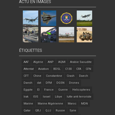
ACTU EN IMAGES
ÉTIQUETTES
AAF
Algérie
ANP
AQMI
Arabie Saoudite
Attentat
Aviation
BDSL
C130
CFA
CFN
CFT
Chine
Constantine
Crash
Daech
Daesh
dat
DFM
DGSN
Drones
Egypte
EI
France
Guerre
Helicopteres
Irak
ISIS
Israel
Libye
lutte anti terroriste
Marine
Marine Algérienne
Maroc
MDN
Qatar
QBJ
QJJ
Russie
Syrie