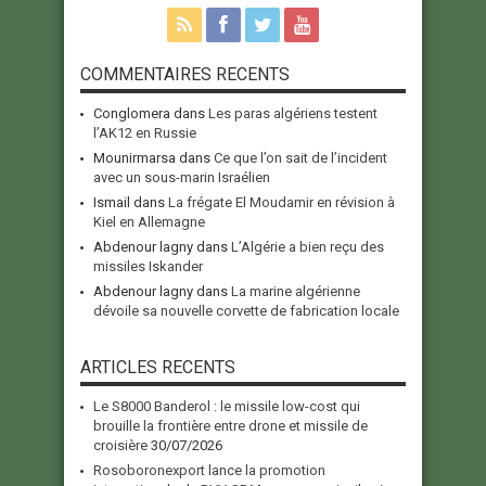
COMMENTAIRES RECENTS
Conglomera
dans
Les paras algériens testent
l’AK12 en Russie
Mounirmarsa
dans
Ce que l’on sait de l’incident
avec un sous-marin Israélien
Ismail
dans
La frégate El Moudamir en révision à
Kiel en Allemagne
Abdenour lagny
dans
L’Algérie a bien reçu des
missiles Iskander
Abdenour lagny
dans
La marine algérienne
dévoile sa nouvelle corvette de fabrication locale
ARTICLES RECENTS
Le S8000 Banderol : le missile low-cost qui
brouille la frontière entre drone et missile de
croisière
30/07/2026
Rosoboronexport lance la promotion