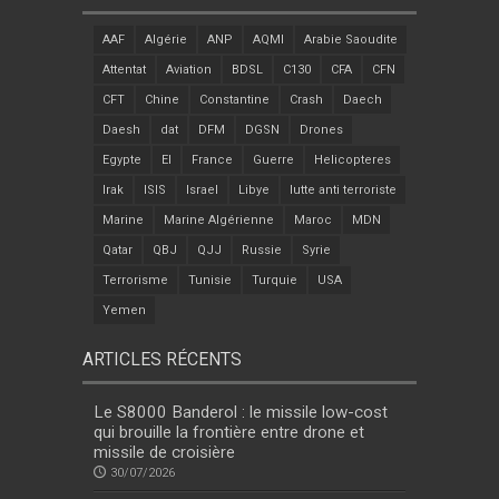
AAF
Algérie
ANP
AQMI
Arabie Saoudite
Attentat
Aviation
BDSL
C130
CFA
CFN
CFT
Chine
Constantine
Crash
Daech
Daesh
dat
DFM
DGSN
Drones
Egypte
EI
France
Guerre
Helicopteres
Irak
ISIS
Israel
Libye
lutte anti terroriste
Marine
Marine Algérienne
Maroc
MDN
Qatar
QBJ
QJJ
Russie
Syrie
Terrorisme
Tunisie
Turquie
USA
Yemen
ARTICLES RÉCENTS
Le S8000 Banderol : le missile low-cost
qui brouille la frontière entre drone et
missile de croisière
30/07/2026