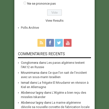
Ne se prononce pas
View Results
Polls Archive
COMMENTAIRES RECENTS
Conglomera
dans
Les paras algériens testent
l’AK12 en Russie
Mounirmarsa
dans
Ce que l’on sait de l’incident
avec un sous-marin Israélien
Ismail
dans
La frégate El Moudamir en révision à
Kiel en Allemagne
Abdenour lagny
dans
L’Algérie a bien reçu des
missiles Iskander
Abdenour lagny
dans
La marine algérienne
dévoile sa nouvelle corvette de fabrication locale