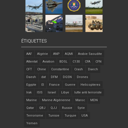
ÉTIQUETTES
AAF
Algérie
ANP
AQMI
Arabie Saoudite
Attentat
Aviation
BDSL
C130
CFA
CFN
CFT
Chine
Constantine
Crash
Daech
Daesh
dat
DFM
DGSN
Drones
Egypte
EI
France
Guerre
Helicopteres
Irak
ISIS
Israel
Libye
lutte anti terroriste
Marine
Marine Algérienne
Maroc
MDN
Qatar
QBJ
QJJ
Russie
Syrie
Terrorisme
Tunisie
Turquie
USA
Yemen