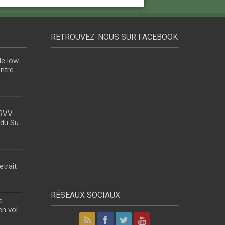
RETROUVEZ-NOUS SUR FACEBOOK
le low-
entre
 RVV-
 du Su-
etrait
RÉSEAUX SOCIAUX
e
en vol