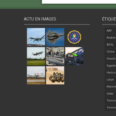
ACTU EN IMAGES
ÉTIQUE
AAF
Arabie
BDSL
Chine
Daesh
Egypte
Helico
Libye
Marine
Qatar
Terror
Yeme