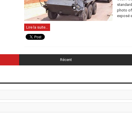
standard 
photo off
exposé en
Lire la suite...
Récent