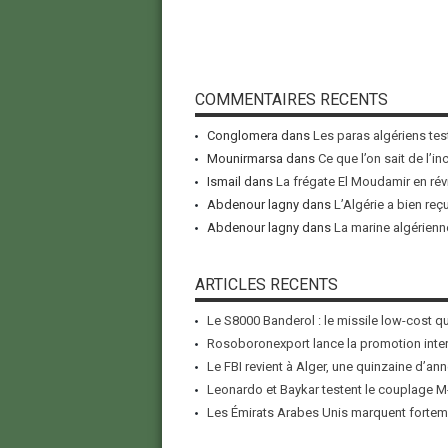
COMMENTAIRES RECENTS
Conglomera
dans
Les paras algériens tes
Mounirmarsa
dans
Ce que l’on sait de l’i
Ismail
dans
La frégate El Moudamir en rév
Abdenour lagny
dans
L’Algérie a bien reç
Abdenour lagny
dans
La marine algérienne
ARTICLES RECENTS
Le S8000 Banderol : le missile low-cost qui
Rosoboronexport lance la promotion inter
Le FBI revient à Alger, une quinzaine d’ann
Leonardo et Baykar testent le couplage M-
Les Émirats Arabes Unis marquent forteme