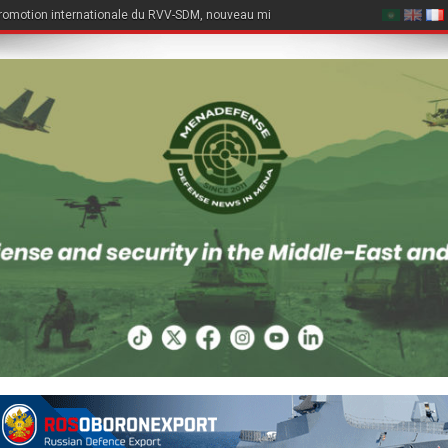
romotion internationale du RVV-SDM, nouveau missile air-air du Su-57E