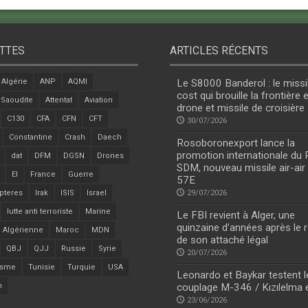
TTES
ARTICLES RÉCENTS
Algérie
ANP
AQMI
Le S8000 Banderol : le missi
cost qui brouille la frontière 
 Saoudite
Attentat
Aviation
drone et missile de croisière
C130
CFA
CFN
CFT
30/07/2026
Constantine
Crash
Daech
Rosoboronexport lance la
promotion internationale du
dat
DFM
DGSN
Drones
SDM, nouveau missile air-air
EI
France
Guerre
57E
pteres
Irak
ISIS
Israel
29/07/2026
lutte anti terroriste
Marine
Le FBI revient à Alger, une
quinzaine d’années après le r
 Algérienne
Maroc
MDN
de son attaché légal
QBJ
QJJ
Russie
Syrie
20/07/2026
isme
Tunisie
Turquie
USA
Leonardo et Baykar testent l
n
couplage M-346 / Kızılelma 
23/06/2026