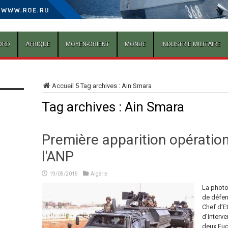
ORD
AFRIQUE
MOYEN-ORIENT
MONDE
INDUSTRIE MILITAIRE
Accueil
5
Tag archives : Ain Smara
Tag archives :
Ain Smara
Première apparition opératio
l'ANP
19/05/2015
Algérie
La photo
de défen
Chef d’Et
d’interve
deux Fuc