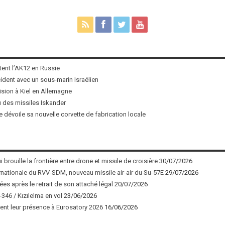
tent l’AK12 en Russie
ncident avec un sous-marin Israélien
ision à Kiel en Allemagne
u des missiles Iskander
 dévoile sa nouvelle corvette de fabrication locale
 brouille la frontière entre drone et missile de croisière
30/07/2026
nationale du RVV-SDM, nouveau missile air-air du Su-57E
29/07/2026
ées après le retrait de son attaché légal
20/07/2026
346 / Kızılelma en vol
23/06/2026
nt leur présence à Eurosatory 2026
16/06/2026