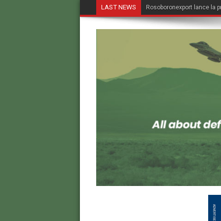
LAST NEWS
Rosoboronexport lance la p