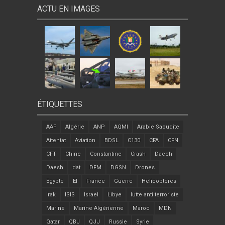
ACTU EN IMAGES
ÉTIQUETTES
AAF
Algérie
ANP
AQMI
Arabie Saoudite
Attentat
Aviation
BDSL
C130
CFA
CFN
CFT
Chine
Constantine
Crash
Daech
Daesh
dat
DFM
DGSN
Drones
Egypte
EI
France
Guerre
Helicopteres
Irak
ISIS
Israel
Libye
lutte anti terroriste
Marine
Marine Algérienne
Maroc
MDN
Qatar
QBJ
QJJ
Russie
Syrie