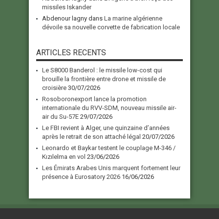
missiles Iskander
Abdenour lagny
dans
La marine algérienne
dévoile sa nouvelle corvette de fabrication locale
ARTICLES RECENTS
Le S8000 Banderol : le missile low-cost qui
brouille la frontière entre drone et missile de
croisière
30/07/2026
Rosoboronexport lance la promotion
internationale du RVV-SDM, nouveau missile air-
air du Su-57E
29/07/2026
Le FBI revient à Alger, une quinzaine d’années
après le retrait de son attaché légal
20/07/2026
Leonardo et Baykar testent le couplage M-346 /
Kızılelma en vol
23/06/2026
Les Émirats Arabes Unis marquent fortement leur
présence à Eurosatory 2026
16/06/2026