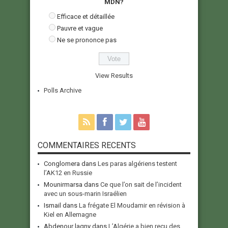
MDN?
Efficace et détaillée
Pauvre et vague
Ne se prononce pas
View Results
Polls Archive
COMMENTAIRES RECENTS
Conglomera
dans
Les paras algériens testent
l’AK12 en Russie
Mounirmarsa
dans
Ce que l’on sait de l’incident
avec un sous-marin Israélien
Ismail
dans
La frégate El Moudamir en révision à
Kiel en Allemagne
Abdenour lagny
dans
L’Algérie a bien reçu des