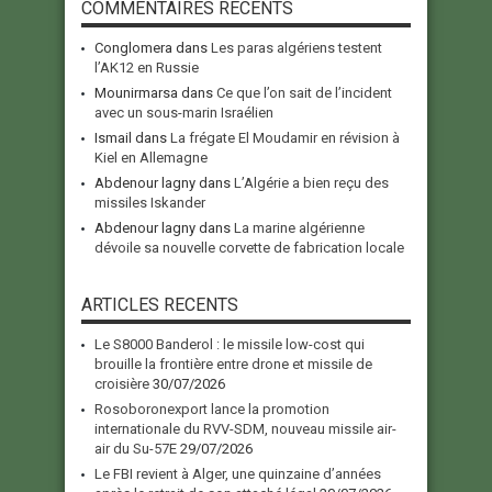
COMMENTAIRES RECENTS
Conglomera
dans
Les paras algériens testent
l’AK12 en Russie
Mounirmarsa
dans
Ce que l’on sait de l’incident
avec un sous-marin Israélien
Ismail
dans
La frégate El Moudamir en révision à
Kiel en Allemagne
Abdenour lagny
dans
L’Algérie a bien reçu des
missiles Iskander
Abdenour lagny
dans
La marine algérienne
dévoile sa nouvelle corvette de fabrication locale
ARTICLES RECENTS
Le S8000 Banderol : le missile low-cost qui
brouille la frontière entre drone et missile de
croisière
30/07/2026
Rosoboronexport lance la promotion
internationale du RVV-SDM, nouveau missile air-
air du Su-57E
29/07/2026
Le FBI revient à Alger, une quinzaine d’années