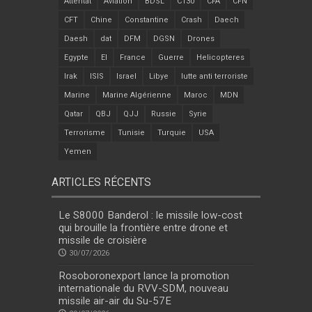
Attentat
Aviation
BDSL
C130
CFA
CFN
CFT
Chine
Constantine
Crash
Daech
Daesh
dat
DFM
DGSN
Drones
Egypte
EI
France
Guerre
Helicopteres
Irak
ISIS
Israel
Libye
lutte anti terroriste
Marine
Marine Algérienne
Maroc
MDN
Qatar
QBJ
QJJ
Russie
Syrie
Terrorisme
Tunisie
Turquie
USA
Yemen
ARTICLES RÉCENTS
Le S8000 Banderol : le missile low-cost
qui brouille la frontière entre drone et
missile de croisière
30/07/2026
Rosoboronexport lance la promotion
internationale du RVV-SDM, nouveau
missile air-air du Su-57E