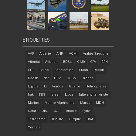
ÉTIQUETTES
AAF
Algérie
ANP
AQMI
Arabie Saoudite
Attentat
Aviation
BDSL
C130
CFA
CFN
CFT
Chine
Constantine
Crash
Daech
Daesh
dat
DFM
DGSN
Drones
Egypte
EI
France
Guerre
Helicopteres
Irak
ISIS
Israel
Libye
lutte anti terroriste
Marine
Marine Algérienne
Maroc
MDN
Qatar
QBJ
QJJ
Russie
Syrie
Terrorisme
Tunisie
Turquie
USA
Yemen