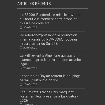
ARTICLES RÉCENTS
Le S8000 Banderol : le missile low-cost
qui brouille la frontière entre drone et
missile de croisière
30/07/2026
Rosoboronexport lance la promotion
internationale du RVV-SDM, nouveau
missile air-air du Su-57E
29/07/2026
Le FBI revient à Alger, une quinzaine
d’années après le retrait de son attaché
légal
20/07/2026
Leonardo et Baykar testent le couplage
M-346 / Kızılelma en vol
23/06/2026
Les Émirats Arabes Unis marquent
fortement leur présence à Eurosatory
2026
16/06/2026