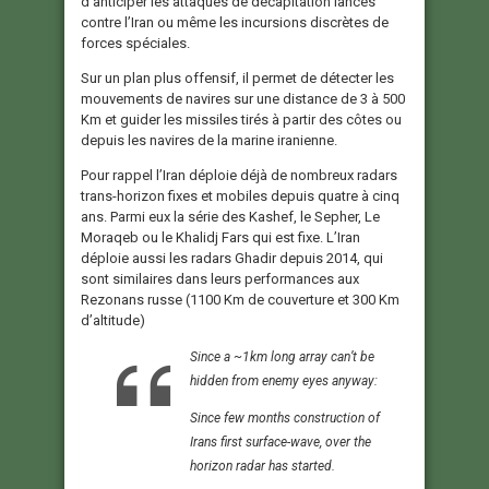
d’anticiper les attaques de décapitation lancés
contre l’Iran ou même les incursions discrètes de
forces spéciales.
Sur un plan plus offensif, il permet de détecter les
mouvements de navires sur une distance de 3 à 500
Km et guider les missiles tirés à partir des côtes ou
depuis les navires de la marine iranienne.
Pour rappel l’Iran déploie déjà de nombreux radars
trans-horizon fixes et mobiles depuis quatre à cinq
ans. Parmi eux la série des Kashef, le Sepher, Le
Moraqeb ou le Khalidj Fars qui est fixe. L’Iran
déploie aussi les radars Ghadir depuis 2014, qui
sont similaires dans leurs performances aux
Rezonans russe (1100 Km de couverture et 300 Km
d’altitude)
Since a ~1km long array can’t be
hidden from enemy eyes anyway:
Since few months construction of
Irans first surface-wave, over the
horizon radar has started.