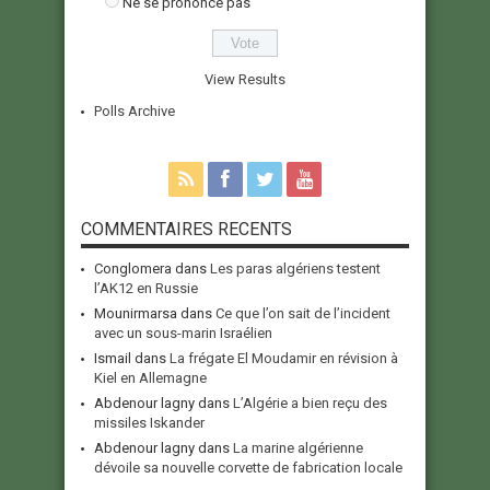
Ne se prononce pas
View Results
Polls Archive
COMMENTAIRES RECENTS
Conglomera
dans
Les paras algériens testent
l’AK12 en Russie
Mounirmarsa
dans
Ce que l’on sait de l’incident
avec un sous-marin Israélien
Ismail
dans
La frégate El Moudamir en révision à
Kiel en Allemagne
Abdenour lagny
dans
L’Algérie a bien reçu des
missiles Iskander
Abdenour lagny
dans
La marine algérienne
dévoile sa nouvelle corvette de fabrication locale