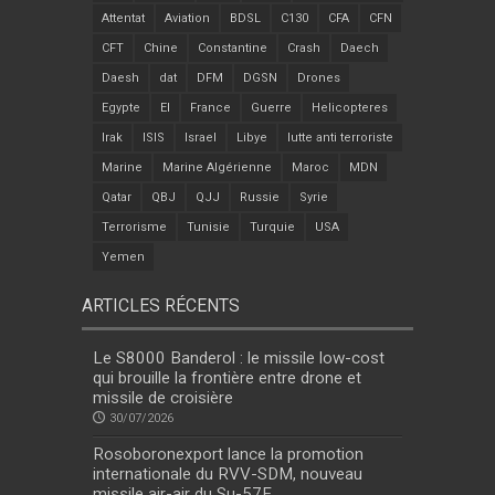
Attentat
Aviation
BDSL
C130
CFA
CFN
CFT
Chine
Constantine
Crash
Daech
Daesh
dat
DFM
DGSN
Drones
Egypte
EI
France
Guerre
Helicopteres
Irak
ISIS
Israel
Libye
lutte anti terroriste
Marine
Marine Algérienne
Maroc
MDN
Qatar
QBJ
QJJ
Russie
Syrie
Terrorisme
Tunisie
Turquie
USA
Yemen
ARTICLES RÉCENTS
Le S8000 Banderol : le missile low-cost
qui brouille la frontière entre drone et
missile de croisière
30/07/2026
Rosoboronexport lance la promotion
internationale du RVV-SDM, nouveau
missile air-air du Su-57E