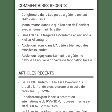
COMMENTAIRES RECENTS
Conglomera
dans
Les paras algériens testent
l’AK12 en Russie
Mounirmarsa
dans
Ce que l’on sait de l’incident
avec un sous-marin Israélien
Ismail
dans
La frégate El Moudamir en révision à
Kiel en Allemagne
Abdenour lagny
dans
L’Algérie a bien reçu des
missiles Iskander
Abdenour lagny
dans
La marine algérienne
dévoile sa nouvelle corvette de fabrication locale
ARTICLES RECENTS
Le S8000 Banderol : le missile low-cost qui
brouille la frontière entre drone et missile de
croisière
30/07/2026
Rosoboronexport lance la promotion
internationale du RVV-SDM, nouveau missile air-
air du Su-57E
29/07/2026
Le FBI revient à Alger, une quinzaine d’années