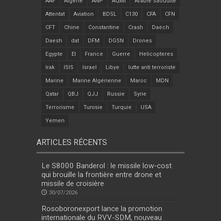
AAF
Algérie
ANP
AQMI
Arabie Saoudite
Attentat
Aviation
BDSL
C130
CFA
CFN
CFT
Chine
Constantine
Crash
Daech
Daesh
dat
DFM
DGSN
Drones
Egypte
EI
France
Guerre
Helicopteres
Irak
ISIS
Israel
Libye
lutte anti terroriste
Marine
Marine Algérienne
Maroc
MDN
Qatar
QBJ
QJJ
Russie
Syrie
Terrorisme
Tunisie
Turquie
USA
Yemen
ARTICLES RÉCENTS
Le S8000 Banderol : le missile low-cost
qui brouille la frontière entre drone et
missile de croisière
30/07/2026
Rosoboronexport lance la promotion
internationale du RVV-SDM, nouveau