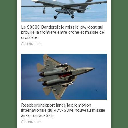
Le S8000 Banderol : le missile low-cost qui
brouille la frontière entre drone et missile de
croisière
30/07/2026
Rosoboronexport lance la promotion
internationale du RVV-SDM, nouveau missile
air-air du Su-57E
29/07/2026