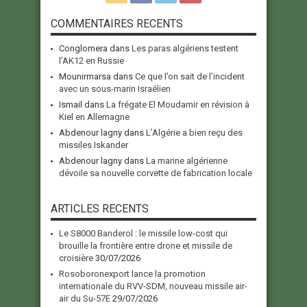
COMMENTAIRES RECENTS
Conglomera
dans
Les paras algériens testent
l’AK12 en Russie
Mounirmarsa
dans
Ce que l’on sait de l’incident
avec un sous-marin Israélien
Ismail
dans
La frégate El Moudamir en révision à
Kiel en Allemagne
Abdenour lagny
dans
L’Algérie a bien reçu des
missiles Iskander
Abdenour lagny
dans
La marine algérienne
dévoile sa nouvelle corvette de fabrication locale
ARTICLES RECENTS
Le S8000 Banderol : le missile low-cost qui
brouille la frontière entre drone et missile de
croisière
30/07/2026
Rosoboronexport lance la promotion
internationale du RVV-SDM, nouveau missile air-
air du Su-57E
29/07/2026