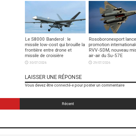
Le S8000 Banderol : le
Rosoboronexport lance
missile low-cost qui brouille la
promotion international
frontière entre drone et
RVV-SDM, nouveau mis
missile de croisière
air-air du Su-57E
30/07/2026
29/07/2026
LAISSER UNE RÉPONSE
Vous devez être
connecté-e
pour poster un commentaire
Récent