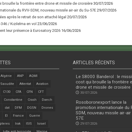
 brouille la frontière entre drone et missile de croisière
30/07/2026
nationale du RVV-SDM, nouveau missile air-air du Su-57E
29/07/2026
ées après le retrait de son attaché légal
20/07/2026
346 / Kızılelma en vol
23/06/2026
nt leur présence à Eurosatory 2026
16/06/2026
TTES
ARTICLES RÉCENTS
Algérie
ANP
AQMI
Le S8000 Banderol : le missi
cost qui brouille la frontière 
 Saoudite
Attentat
Aviation
drone et missile de croisière
C130
CFA
CFN
CFT
30/07/2026
Constantine
Crash
Daech
Rosoboronexport lance la
promotion internationale du
dat
DFM
DGSN
Drones
SDM, nouveau missile air-air
EI
France
Guerre
57E
pteres
Irak
ISIS
Israel
29/07/2026
lutte anti terroriste
Marine