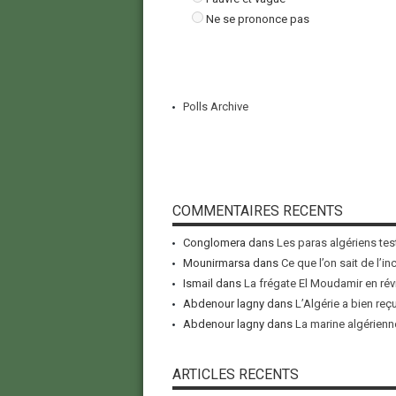
Ne se prononce pas
Polls Archive
COMMENTAIRES RECENTS
Conglomera
dans
Les paras algériens tes
Mounirmarsa
dans
Ce que l’on sait de l’i
Ismail
dans
La frégate El Moudamir en rév
Abdenour lagny
dans
L’Algérie a bien reç
Abdenour lagny
dans
La marine algérienne
ARTICLES RECENTS