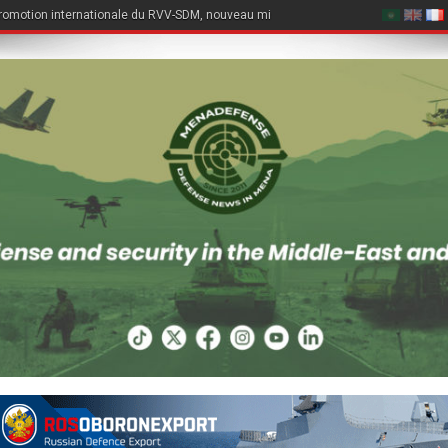
romotion internationale du RVV-SDM, nouveau missile air-air du Su-57E