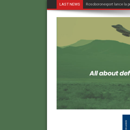
LAST NEWS
Rosoboronexport lance la p