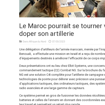
Le Maroc pourrait se tourner 
doper son artillerie
Dans
Afrique du Nord
07/03/2023
Une délégation d’artilleurs de l’armée marocain, menée par l’ins
Benouali, a effectuée une mission en Israël et a reçu de nomb
d’équipements destinés à améliorer l’efficacité de ce corps imp
Deux présentations ont eu lieu chez Elbit Systems, une concer
commandement tactique (C2) Combat NG. Sur la brochure du fab
NG est une solution C4I complète pour l’artillerie de campagne e
technologies de pointe pour délivrer avec précision une puissanc
d’applications tactiques, des ordinateurs tactiques, des systè
radio avancées et une large gamme de capteurs.
Ce système permet en gros de fusionner les données récoltées 
batteries et celles de l’ennemi en donnant des coordonnées exact
leur travail et permettant un retrait plus rapide.