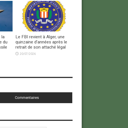
 la
Le FBI revient à Alger, une
e du
quinzaine d’années après le
sile
retrait de son attaché légal
20/07/2026
Commentaires