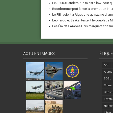
Le S8000 Banderol : le missile low-cost qui
Rosoboronexport lance la promotion inter
Le FBI revient à Alger, une quinzaine d’ann
Leonardo et Baykar testent le couplage M-
Les Émirats Arabes Unis marquent forteme
ACTU EN IMAGES
ÉTIQUE
AAF
Arabie
BDSL
Chine
Daesh
Egypte
Helico
Libye