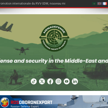
romotion internationale du RVV-SDM, nouveau missile air-air du Su-57E