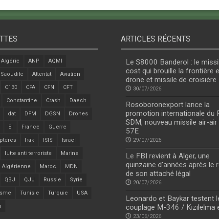
TTES
ARTICLES RÉCENTS
Algérie
ANP
AQMI
Le S8000 Banderol : le missi
cost qui brouille la frontière 
 Saoudite
Attentat
Aviation
drone et missile de croisière
C130
CFA
CFN
CFT
30/07/2026
Constantine
Crash
Daech
Rosoboronexport lance la
promotion internationale du
dat
DFM
DGSN
Drones
SDM, nouveau missile air-air
EI
France
Guerre
57E
pteres
Irak
ISIS
Israel
29/07/2026
lutte anti terroriste
Marine
Le FBI revient à Alger, une
quinzaine d’années après le r
 Algérienne
Maroc
MDN
de son attaché légal
QBJ
QJJ
Russie
Syrie
20/07/2026
isme
Tunisie
Turquie
USA
Leonardo et Baykar testent l
n
couplage M-346 / Kızılelma 
23/06/2026