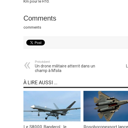
Km pour le H10.
Comments
comments
Précédent :
Un drone militaire atterrit dans un
L
champ à M’sila
À LIRE AUSSI ...
Le S8000 Banderol : le
Rosoboronexport lance