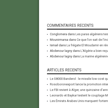
COMMENTAIRES RECENTS
Conglomera
dans
Les paras algériens tes
Mounirmarsa
dans
Ce que l’on sait de l’i
Ismail
dans
La frégate El Moudamir en rév
Abdenour lagny
dans
L’Algérie a bien reç
Abdenour lagny
dans
La marine algérienne
ARTICLES RECENTS
Le S8000 Banderol : le missile low-cost qui
Rosoboronexport lance la promotion inter
Le FBI revient à Alger, une quinzaine d’ann
Leonardo et Baykar testent le couplage M-
Les Émirats Arabes Unis marquent forteme