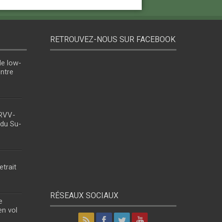
RETROUVEZ-NOUS SUR FACEBOOK
le low-
entre
 RVV-
 du Su-
etrait
RÉSEAUX SOCIAUX
e
en vol