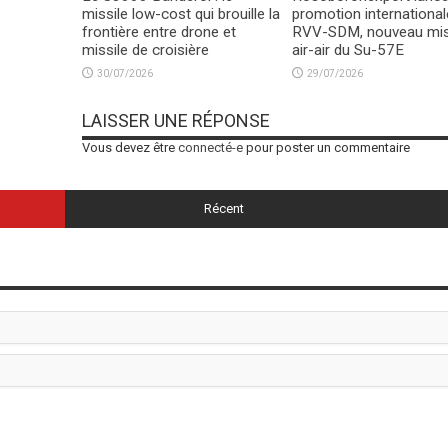
missile low-cost qui brouille la
promotion international
frontière entre drone et
RVV-SDM, nouveau mis
missile de croisière
air-air du Su-57E
30/07/2026
29/07/2026
LAISSER UNE RÉPONSE
Vous devez être
connecté-e
pour poster un commentaire
Récent