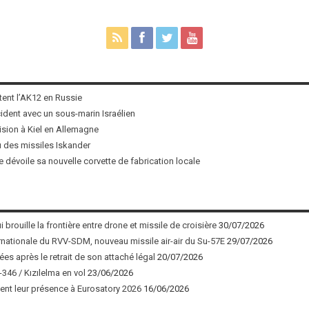
tent l’AK12 en Russie
ncident avec un sous-marin Israélien
ision à Kiel en Allemagne
u des missiles Iskander
 dévoile sa nouvelle corvette de fabrication locale
 brouille la frontière entre drone et missile de croisière
30/07/2026
nationale du RVV-SDM, nouveau missile air-air du Su-57E
29/07/2026
ées après le retrait de son attaché légal
20/07/2026
346 / Kızılelma en vol
23/06/2026
nt leur présence à Eurosatory 2026
16/06/2026