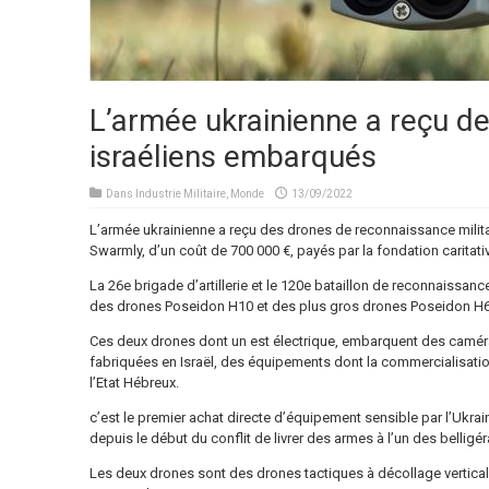
L’armée ukrainienne a reçu d
israéliens embarqués
Dans
Industrie Militaire
,
Monde
13/09/2022
L’armée ukrainienne a reçu des drones de reconnaissance militai
Swarmly, d’un coût de 700 000 €, payés par la fondation caritativ
La 26e brigade d’artillerie et le 120e bataillon de reconnaissance
des drones Poseidon H10 et des plus gros drones Poseidon H6
Ces deux drones dont un est électrique, embarquent des cam
fabriquées en Israël, des équipements dont la commercialisatio
l’Etat Hébreux.
c’est le premier achat directe d’équipement sensible par l’Ukrai
depuis le début du conflit de livrer des armes à l’un des belligér
Les deux drones sont des drones tactiques à décollage vertical