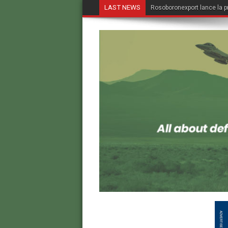
LAST NEWS
Rosoboronexport lance la p