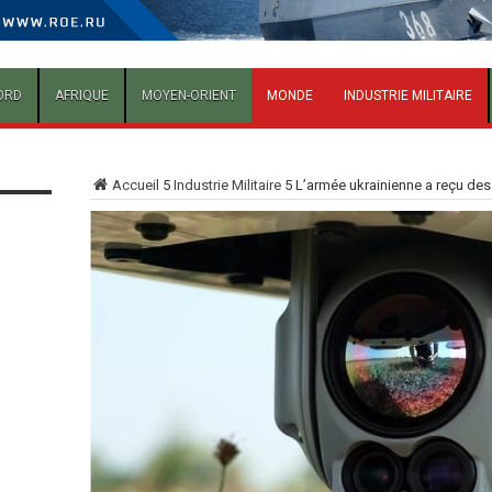
ORD
AFRIQUE
MOYEN-ORIENT
MONDE
INDUSTRIE MILITAIRE
Accueil
5
Industrie Militaire
5
L’armée ukrainienne a reçu de