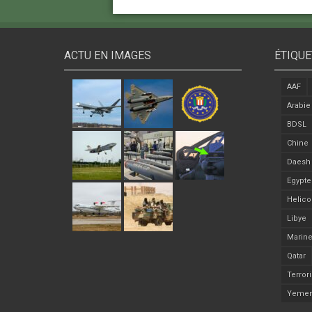
ACTU EN IMAGES
ÉTIQUE
AAF
Arabie
BDSL
Chine
Daesh
Egypte
Helico
Libye
Marine
Qatar
Terror
Yeme