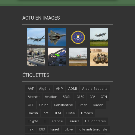
ACTU EN IMAGES
ÉTIQUETTES
AAF
Algérie
ANP
AQMI
Arabie Saoudite
Attentat
Aviation
BDSL
C130
CFA
CFN
CFT
Chine
Constantine
Crash
Daech
Daesh
dat
DFM
DGSN
Drones
Egypte
EI
France
Guerre
Helicopteres
Irak
ISIS
Israel
Libye
lutte anti terroriste