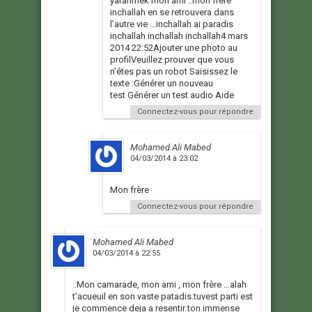
yarahmek mon ami ..mon frère
inchallah en se retrouvera dans
l’autre vie …inchallah ai paradis
inchallah inchallah inchallah4 mars
2014 22:52Ajouter une photo au
profilVeuillez prouver que vous
n’êtes pas un robot Saisissez le
texte :Générer un nouveau
test Générer un test audio Aide
Connectez-vous pour répondre
Mohamed Ali Mabed
04/03/2014 à 23:02
Mon frère
Connectez-vous pour répondre
Mohamed Ali Mabed
04/03/2014 à 22:55
..Mon camarade, mon ami , mon frère …alah
t’acueuil en son vaste patadis.tuvest parti est
je commence deja a resentir ton immense