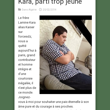
Kara, parti trop jeune
Dans
Algérie
20/02/2014
Le frère
Lamine Kara
alias Kaiser
sur
forcesdz,
nous a
quitté
aujourd’hui à
paris, grand
contributeur
et homme
intégre et
d’une
courtoisie
inégalée, il
n’est plus de
ce monde.
Joignez-
vous à moi pour souhaiter une paix éternelle à son
âme pure et du courage à ses proches.