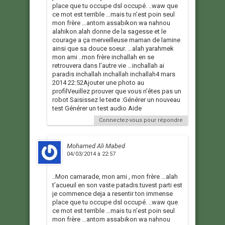
place que tu occupe dsl occupé. ..waw que
ce mot est terrible …mais tu n’est poin seul
mon frère …antom assabikon wa nahnou
alahikon.alah donne de la sagesse et le
courage a ça merveilleuse maman de lamine
ainsi que sa douce soeur. …alah yarahmek
mon ami ..mon frère inchallah en se
retrouvera dans l’autre vie …inchallah ai
paradis inchallah inchallah inchallah4 mars
2014 22:52Ajouter une photo au
profilVeuillez prouver que vous n’êtes pas un
robot Saisissez le texte :Générer un nouveau
test Générer un test audio Aide
Connectez-vous pour répondre
Mohamed Ali Mabed
04/03/2014 à 22:57
..Mon camarade, mon ami , mon frère …alah
t’acueuil en son vaste patadis.tuvest parti est
je commence deja a resentir ton immense
place que tu occupe dsl occupé. ..waw que
ce mot est terrible …mais tu n’est poin seul
mon frère …antom assabikon wa nahnou