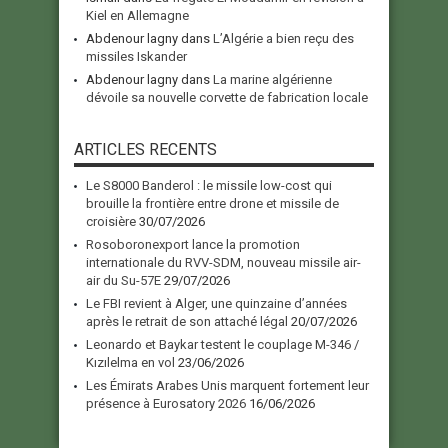
Kiel en Allemagne
Abdenour lagny
dans
L’Algérie a bien reçu des
missiles Iskander
Abdenour lagny
dans
La marine algérienne
dévoile sa nouvelle corvette de fabrication locale
ARTICLES RECENTS
Le S8000 Banderol : le missile low-cost qui
brouille la frontière entre drone et missile de
croisière
30/07/2026
Rosoboronexport lance la promotion
internationale du RVV-SDM, nouveau missile air-
air du Su-57E
29/07/2026
Le FBI revient à Alger, une quinzaine d’années
après le retrait de son attaché légal
20/07/2026
Leonardo et Baykar testent le couplage M-346 /
Kızılelma en vol
23/06/2026
Les Émirats Arabes Unis marquent fortement leur
présence à Eurosatory 2026
16/06/2026