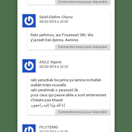
Connectez-vous pour répondre
Salah-Eddine Chaoui
20/02/2014 à 22:03
Rabi yerhmou, wa Y’ouessa3 3lih, Wa
y’jazeeh bel-djenna. Aamine.
Connectez-vous pour répondre
AIGLE Algerie
20/02/2014 à 22:23
rabi yerazkak be janna ya lamine inchallah
wallah triste nouvelle
rabi yerahmek o ywasse3 lik
pour ceux qui peuve allée a sont enterrement
n’hésite pas khawti
إنا لله وإنا إليه راجعون
Connectez-vous pour répondre
PILOTEMIG
20/02/2014 à 22:30