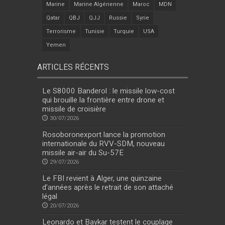
Marine
Marine Algérienne
Maroc
MDN
Qatar
QBJ
QJJ
Russie
Syrie
Terrorisme
Tunisie
Turquie
USA
Yemen
ARTICLES RÉCENTS
Le S8000 Banderol : le missile low-cost
qui brouille la frontière entre drone et
missile de croisière
30/07/2026
Rosoboronexport lance la promotion
internationale du RVV-SDM, nouveau
missile air-air du Su-57E
29/07/2026
Le FBI revient à Alger, une quinzaine
d’années après le retrait de son attaché
légal
20/07/2026
Leonardo et Baykar testent le couplage