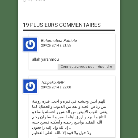
20/07/2026
19 PLUSIEURS COMMENTAIRES
Reformateur Patriote
20/02/2014 à 21:55
allah yarahmou
Connectez-vous pour répondre
Tchpako ANP
20/02/2014 à 22:00
اللهم انس وحشته في قبره و اجعل قبره روضة
من رياض الجنة و نقه من الذنوب والخطايا كما
ينقى الثوب الأبيض من الدنس و اغسله بالماء و
الثلج و البرد و ارزق أهله الصبر و السلوان رحم
الله الفقيد بواسع رحمته وأسكنه فسيح جنته
إنا لله وإنا إليه راجعون ..
ولا حول ولا قوة إلا بالله العلي العظيم