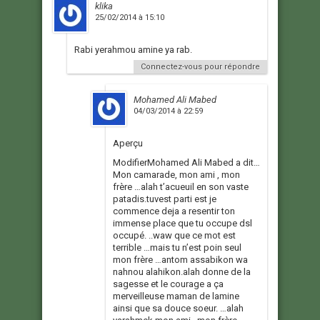
klika
25/02/2014 à 15:10
Rabi yerahmou amine ya rab.
Connectez-vous pour répondre
Mohamed Ali Mabed
04/03/2014 à 22:59
Aperçu
ModifierMohamed Ali Mabed a dit…
Mon camarade, mon ami , mon
frère …alah t’acueuil en son vaste
patadis.tuvest parti est je
commence deja a resentir ton
immense place que tu occupe dsl
occupé. ..waw que ce mot est
terrible …mais tu n’est poin seul
mon frère …antom assabikon wa
nahnou alahikon.alah donne de la
sagesse et le courage a ça
merveilleuse maman de lamine
ainsi que sa douce soeur. …alah