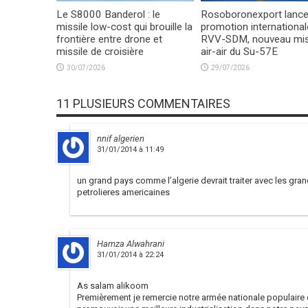
Le S8000 Banderol : le
Rosoboronexport lance
missile low-cost qui brouille la
promotion international
frontière entre drone et
RVV-SDM, nouveau mis
missile de croisière
air-air du Su-57E
30/07/2026
29/07/2026
11 PLUSIEURS COMMENTAIRES
nnif algerien
31/01/2014 à 11:49
un grand pays comme l’algerie devrait traiter avec les g
petrolieres americaines
Hamza Alwahrani
31/01/2014 à 22:24
As salam alikoom
Premièrement je remercie notre armée nationale populaire d’