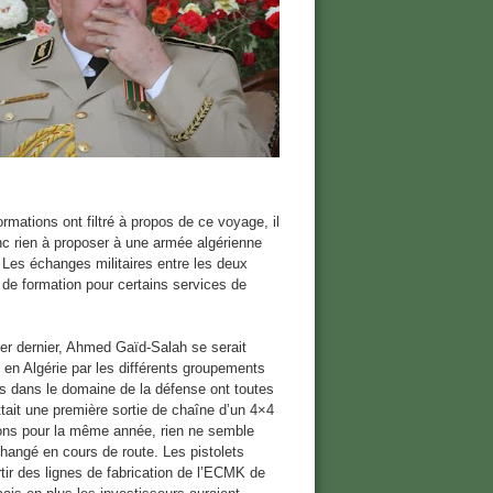
ormations ont filtré à propos de ce voyage, il
onc rien à proposer à une armée algérienne
Les échanges militaires entre les deux
de formation pour certains services de
vier dernier, Ahmed Gaïd-Salah se serait
 en Algérie par les différents groupements
ies dans le domaine de la défense ont toutes
tait une première sortie de chaîne d’un 4×4
ons pour la même année, rien ne semble
changé en cours de route. Les pistolets
ir des lignes de fabrication de l’ECMK de