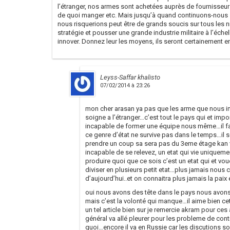
l’étranger, nos armes sont achetées auprès de fournisseu
de quoi manger etc. Mais jusqu’à quand continuons-nous s
nous risquerions peut être de grands soucis sur tous les n
stratégie et pousser une grande industrie militaire à l’éche
innover. Donnez leur les moyens, ils seront certainement e
Leyss-Saffar khalisto
07/02/2014 à 23:26
mon cher arasan ya pas que les arme que nous im
soigne a l’étranger…c’est tout le pays qui et im
incapable de former une équipe nous même…il fa
ce genre d’état ne survive pas dans le temps…il 
prendre un coup sa sera pas du 3eme étage kan 
incapable de se relevez, un etat qui vie uniqueme
produire quoi que ce sois c’est un etat qui et vouer
diviser en plusieurs petit etat…plus jamais nous 
d’aujourd’hui..et on connaitra plus jamais la paix 
oui nous avons des tête dans le pays nous avons 
mais c’est la volonté qui manque…il aime bien cette
un tel article bien sur je remercie akram pour ces 
général va allé pleurer pour les probleme de con
quoi…encore il va en Russie car les discutions so