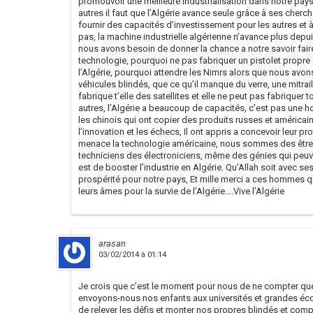
promouvoir une meilleure industrialisation dans notre pays
autres il faut que l’Algérie avance seule grâce à ses cher
fournir des capacités d’investissement pour les autres et à 
pas, la machine industrielle algérienne n’avance plus dep
nous avons besoin de donner la chance a notre savoir fair
technologie, pourquoi ne pas fabriquer un pistolet propr
l’Algérie, pourquoi attendre les Nimrs alors que nous avon
véhicules blindés, que ce qu’il manque du verre, une mitrai
fabrique t’elle des satellites et elle ne peut pas fabriquer
autres, l’Algérie a beaucoup de capacités, c’est pas une h
les chinois qui ont copier des produits russes et américain
l’innovation et les échecs, Il ont appris a concevoir leur p
menace la technologie américaine, nous sommes des êtr
techniciens des électroniciens, même des génies qui peuven
est de booster l’industrie en Algérie. Qu’Allah soit avec se
prospérité pour notre pays, Et mille merci a ces hommes qui
leurs âmes pour la survie de l’Algérie….Vive l’Algérie
arasan
03/02/2014 à 01:14
Je crois que c’est le moment pour nous de ne compter q
envoyons-nous nos enfants aux universités et grandes éc
de relever les défis et monter nos propres blindés et co