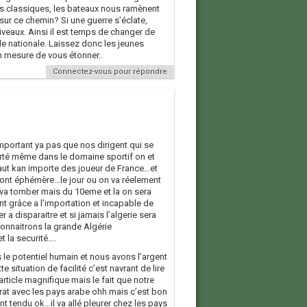
rs classiques, les bateaux nous ramènent
ur ce chemin? Si une guerre s’éclate,
iveaux. Ainsi il est temps de changer de
lle nationale. Laissez donc les jeunes
n mesure de vous étonner..
Connectez-vous pour répondre
portant ya pas que nos dirigent qui se
porté même dans le domaine sportif on et
ut kan importe des joueur de France…et
sont éphémère…le jour ou on va réelement
va tomber mais du 10eme et la on sera
nt grâce a l’importation et incapable de
 a disparaitre et si jamais l’algerie sera
connaitrons la grande Algérie
et la securité….
le potentiel humain et nous avons l’argent
 situation de facilité c’est navrant de lire
article magnifique mais le fait que notre
trat avec les pays arabe ohh mais c’est bon
nt tendu ok…il va allé pleurer chez les pays