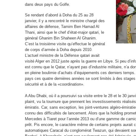
dans deux pays du Golfe.
Se rendant d’abord à Doha du 25 au 28
janvier, il y a rencontré le ministre chargé des
affaires de défense, Tamim Ben Hamad Al
Thani, ainsi que le chef d’état-major qatari, le
général Ghanim Bin Shaheen Al Ghanim.
C’est la troisième visite qu’effectue le général
de corps d’armée à Doha depuis 2010.
L’actuel ministre de la Défense qatari avait
visité Alger en 2012 juste après la guerre en Libye. Si peu d’inf
est connu que le Qatar, n’ayant pas d’industrie militaire, n’a d
en pleine boulimie d’achats d’équipements ces derniers temps. 
pays ces quatre dernières années se sont limités à des stages 
sécurité et à de la «coordination».
A Abu Dhabi, où il a poursuivi sa visite entre le 28 et le 30 jan
plaint, vu la tournure que prennent les investissements réalisés
émiratis. Car, sans exception, les joint-ventures algéro-émirat
connu des difficultés de lancement. Alors que la holding promet
Mercedes à Tiaret pour l’année 2013 ou d’une gamme de cami
prêt. Pis encore, le caractère même de certains projets aurait 
automatiques Caracal du conglomérat Twazun, qui devaient sort