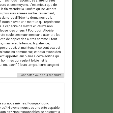
, mais nous n’avons pas a attendre les
cheurs et ses moyens, c’est mieux que de
la fin attendre la lumière qui ne viendra
uis plusieurs années malheureusement,
e dans les différents domaines de la
e à nous ? Avec une marque qui représente
s la capacité de mettre en œuvre nos
lleuse, des pneus ? Pourquoi l’Algérie
 toute seule ces machines sans attendre les
onte de copier des autres comme il font
s, mais avec le temps, la patience,
ropre produit, et maintenant se sont eux qui
es humains comme eux, et nous avons des
t apporter leur pierre a cette édifice qui
s hommes qui veulent le bien et la
 ont sacrifié leurs temps, leurs sangs et
Connectez-vous pour répondre
ue sur nous mêmes. Pourquoi donc
oles? N’avons-nous pas une élite capable
mpagnies? Nos responsables se soignent à