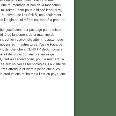
is en plus les investisseurs auraient,
t que du montage et non de la fabrication,
 militaires. Idem pour le blindé léger Nimr,
re, au niveau de l’ex-SNLB, non seulement
 l’engin en lui-même est monté à partir de
on justifiaient leur passage par le micro-
pidité de lancement de la machine de
nt est loin d’avoir été atteint, d’autant que
oyens et infrastructures, l’usine Fatia de
’ECMK de Khenchela, l’ENMTP de Aïn Smara
reil de production encore viable qui
Quant au second point, pour le moment, la
cès aux nouvelles technologies. La visite de
très attendue et vient à peine quelques
e productions militaires à l’est du pays, que