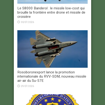
Le S8000 Banderol : le missile low-cost qui
brouille la frontière entre drone et missile de
croisière
30/07/2026
Rosoboronexport lance la promotion
internationale du RVV-SDM, nouveau missile
air-air du Su-57E
29/07/2026