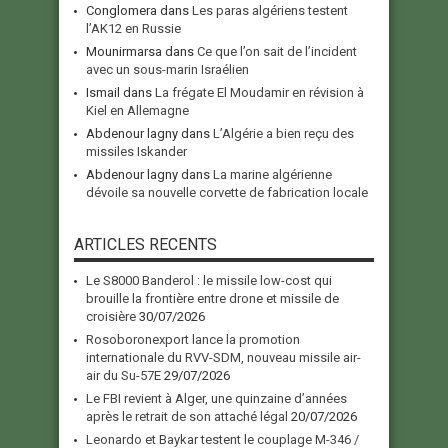
Conglomera
dans
Les paras algériens testent
l’AK12 en Russie
Mounirmarsa
dans
Ce que l’on sait de l’incident
avec un sous-marin Israélien
Ismail
dans
La frégate El Moudamir en révision à
Kiel en Allemagne
Abdenour lagny
dans
L’Algérie a bien reçu des
missiles Iskander
Abdenour lagny
dans
La marine algérienne
dévoile sa nouvelle corvette de fabrication locale
ARTICLES RECENTS
Le S8000 Banderol : le missile low-cost qui
brouille la frontière entre drone et missile de
croisière
30/07/2026
Rosoboronexport lance la promotion
internationale du RVV-SDM, nouveau missile air-
air du Su-57E
29/07/2026
Le FBI revient à Alger, une quinzaine d’années
après le retrait de son attaché légal
20/07/2026
Leonardo et Baykar testent le couplage M-346 /