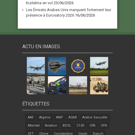
Kızılelma en vol
23/06/2026
Les Émirats Arabes Unis marquent fortement leur
présence à Eurosatory 2026
16/06/2026
ACTU EN IMAGES
ÉTIQUETTES
AAF
Algérie
ANP
AQMI
Arabie Saoudite
Attentat
Aviation
BDSL
C130
CFA
CFN
CFT
Chine
Constantine
Crash
Daech