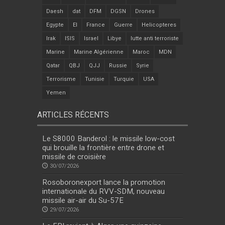
Daesh
dat
DFM
DGSN
Drones
Egypte
EI
France
Guerre
Helicopteres
Irak
ISIS
Israel
Libye
lutte anti terroriste
Marine
Marine Algérienne
Maroc
MDN
Qatar
QBJ
QJJ
Russie
Syrie
Terrorisme
Tunisie
Turquie
USA
Yemen
ARTICLES RÉCENTS
Le S8000 Banderol : le missile low-cost
qui brouille la frontière entre drone et
missile de croisière
30/07/2026
Rosoboronexport lance la promotion
internationale du RVV-SDM, nouveau
missile air-air du Su-57E
29/07/2026