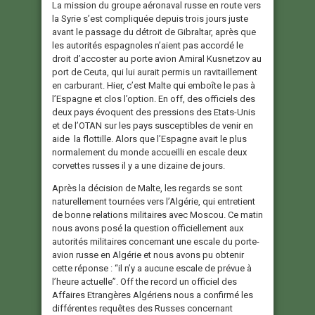
La mission du groupe aéronaval russe en route vers
la Syrie s’est compliquée depuis trois jours juste
avant le passage du détroit de Gibraltar, après que
les autorités espagnoles n’aient pas accordé le
droit d’accoster au porte avion Amiral Kusnetzov au
port de Ceuta, qui lui aurait permis un ravitaillement
en carburant. Hier, c’est Malte qui emboîte le pas à
l’Espagne et clos l’option. En off, des officiels des
deux pays évoquent des pressions des Etats-Unis
et de l’OTAN sur les pays susceptibles de venir en
aide la flottille. Alors que l’Espagne avait le plus
normalement du monde accueilli en escale deux
corvettes russes il y a une dizaine de jours.
Après la décision de Malte, les regards se sont
naturellement tournées vers l’Algérie, qui entretient
de bonne relations militaires avec Moscou. Ce matin
nous avons posé la question officiellement aux
autorités militaires concernant une escale du porte-
avion russe en Algérie et nous avons pu obtenir
cette réponse : “il n’y a aucune escale de prévue à
l’heure actuelle”. Off the record un officiel des
Affaires Etrangères Algériens nous a confirmé les
différentes requêtes des Russes concernant