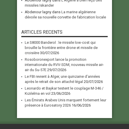
Abdenour lagny
dans
L’Algérie a bien reçu des
missiles Iskander
Abdenour lagny
dans
La marine algérienne
dévoile sa nouvelle corvette de fabrication locale
ARTICLES RECENTS
Le S8000 Banderol : le missile low-cost qui
brouille la frontière entre drone et missile de
croisière
30/07/2026
Rosoboronexport lance la promotion
internationale du RVV-SDM, nouveau missile air-
air du Su-57E
29/07/2026
Le FBI revient à Alger, une quinzaine d’années
après le retrait de son attaché légal
20/07/2026
Leonardo et Baykar testent le couplage M-346 /
Kızılelma en vol
23/06/2026
Les Émirats Arabes Unis marquent fortement leur
présence à Eurosatory 2026
16/06/2026