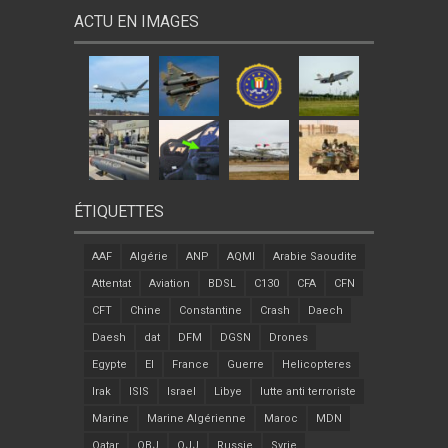
ACTU EN IMAGES
ÉTIQUETTES
AAF
Algérie
ANP
AQMI
Arabie Saoudite
Attentat
Aviation
BDSL
C130
CFA
CFN
CFT
Chine
Constantine
Crash
Daech
Daesh
dat
DFM
DGSN
Drones
Egypte
EI
France
Guerre
Helicopteres
Irak
ISIS
Israel
Libye
lutte anti terroriste
Marine
Marine Algérienne
Maroc
MDN
Qatar
QBJ
QJJ
Russie
Syrie