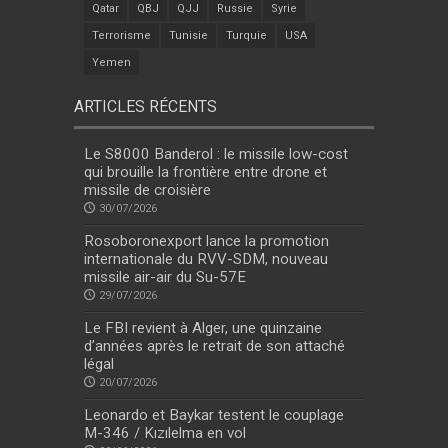
Qatar
QBJ
QJJ
Russie
Syrie
Terrorisme
Tunisie
Turquie
USA
Yemen
ARTICLES RÉCENTS
Le S8000 Banderol : le missile low-cost
qui brouille la frontière entre drone et
missile de croisière
30/07/2026
Rosoboronexport lance la promotion
internationale du RVV-SDM, nouveau
missile air-air du Su-57E
29/07/2026
Le FBI revient à Alger, une quinzaine
d’années après le retrait de son attaché
légal
20/07/2026
Leonardo et Baykar testent le couplage
M-346 / Kızılelma en vol