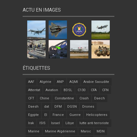
ACTU EN IMAGES
ÉTIQUETTES
AAF
Algérie
ANP
AQMI
Arabie Saoudite
Attentat
Aviation
BDSL
C130
CFA
CFN
CFT
Chine
Constantine
Crash
Daech
Daesh
dat
DFM
DGSN
Drones
Egypte
EI
France
Guerre
Helicopteres
Irak
ISIS
Israel
Libye
lutte anti terroriste
Marine
Marine Algérienne
Maroc
MDN