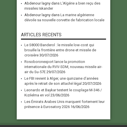
Abdenour lagny
dans
L’Algérie a bien reçu des
missiles Iskander
Abdenour lagny
dans
La marine algérienne
dévoile sa nouvelle corvette de fabrication locale
ARTICLES RECENTS
Le S8000 Banderol : le missile low-cost qui
brouille la frontière entre drone et missile de
croisière
30/07/2026
Rosoboronexport lance la promotion
internationale du RVV-SDM, nouveau missile air-
air du Su-57E
29/07/2026
Le FBI revient à Alger, une quinzaine d’années
après le retrait de son attaché légal
20/07/2026
Leonardo et Baykar testent le couplage M-346 /
Kızılelma en vol
23/06/2026
Les Émirats Arabes Unis marquent fortement leur
présence à Eurosatory 2026
16/06/2026