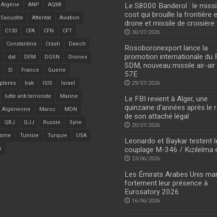
Algérie
ANP
AQMI
Le S8000 Banderol : le missi
cost qui brouille la frontière 
 Saoudite
Attentat
Aviation
drone et missile de croisière
C130
CFA
CFN
CFT
30/07/2026
Constantine
Crash
Daech
Rosoboronexport lance la
promotion internationale du
dat
DFM
DGSN
Drones
SDM, nouveau missile air-air
EI
France
Guerre
57E
pteres
Irak
ISIS
Israel
29/07/2026
lutte anti terroriste
Marine
Le FBI revient à Alger, une
quinzaine d’années après le r
 Algérienne
Maroc
MDN
de son attaché légal
QBJ
QJJ
Russie
Syrie
20/07/2026
isme
Tunisie
Turquie
USA
Leonardo et Baykar testent l
n
couplage M-346 / Kızılelma 
23/06/2026
Les Émirats Arabes Unis ma
fortement leur présence à
Eurosatory 2026
16/06/2026