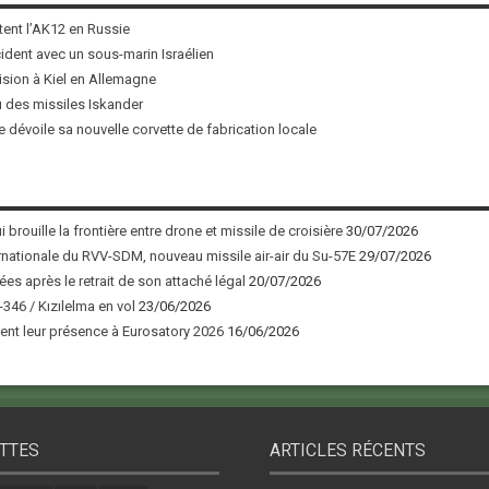
tent l’AK12 en Russie
ncident avec un sous-marin Israélien
ision à Kiel en Allemagne
u des missiles Iskander
 dévoile sa nouvelle corvette de fabrication locale
 brouille la frontière entre drone et missile de croisière
30/07/2026
nationale du RVV-SDM, nouveau missile air-air du Su-57E
29/07/2026
ées après le retrait de son attaché légal
20/07/2026
346 / Kızılelma en vol
23/06/2026
nt leur présence à Eurosatory 2026
16/06/2026
TTES
ARTICLES RÉCENTS