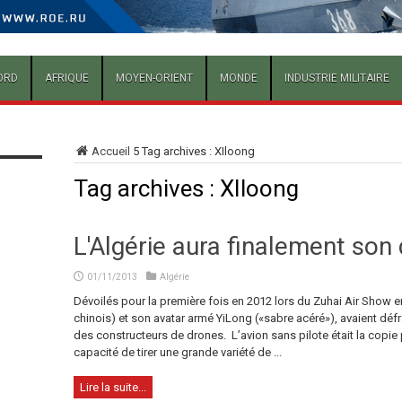
ORD
AFRIQUE
MOYEN-ORIENT
MONDE
INDUSTRIE MILITAIRE
Accueil
5
Tag archives : XIloong
Tag archives :
XIloong
L'Algérie aura finalement son
01/11/2013
Algérie
Dévoilés pour la première fois en 2012 lors du Zuhai Air Show e
chinois) et son avatar armé YiLong («sabre acéré»), avaient défr
des constructeurs de drones. L’avion sans pilote était la copie p
capacité de tirer une grande variété de ...
Lire la suite...