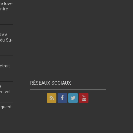
le low-
entre
 RVV-
 du Su-
etrait
RÉSEAUX SOCIAUX
e
en vol
rquent