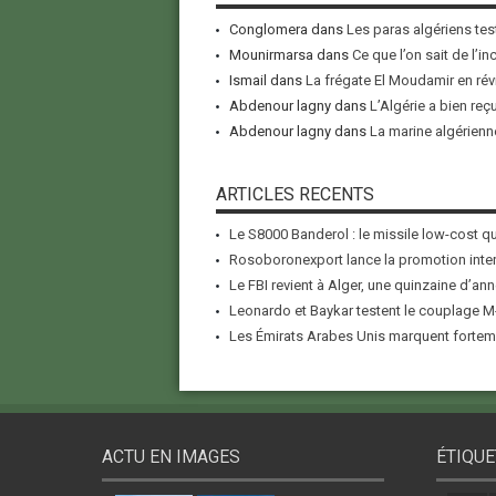
Conglomera
dans
Les paras algériens tes
Mounirmarsa
dans
Ce que l’on sait de l’i
Ismail
dans
La frégate El Moudamir en rév
Abdenour lagny
dans
L’Algérie a bien reç
Abdenour lagny
dans
La marine algérienne
ARTICLES RECENTS
Le S8000 Banderol : le missile low-cost qui
Rosoboronexport lance la promotion inter
Le FBI revient à Alger, une quinzaine d’ann
Leonardo et Baykar testent le couplage M-
Les Émirats Arabes Unis marquent forteme
ACTU EN IMAGES
ÉTIQUE