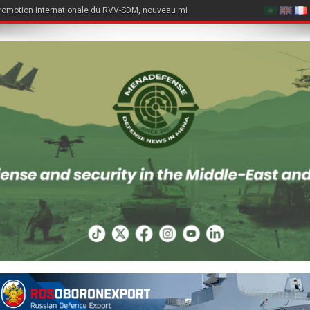
romotion internationale du RVV-SDM, nouveau missile air-air du Su-57E