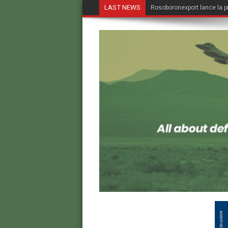
LAST NEWS
Rosoboronexport lance la p