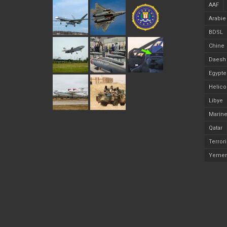
AAF
Arabie
BDSL
Chine
Daesh
Egypte
Helico
Libye
Marine
Qatar
Terror
Yeme