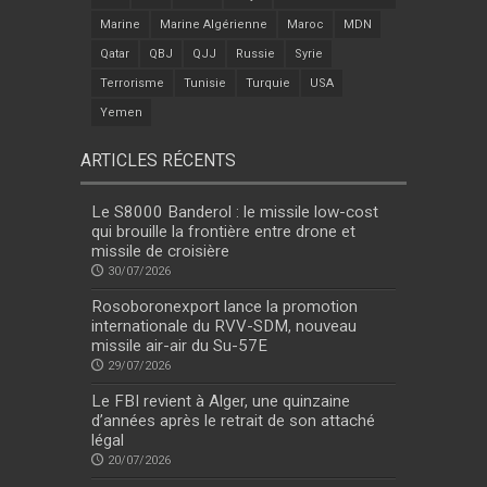
Marine
Marine Algérienne
Maroc
MDN
Qatar
QBJ
QJJ
Russie
Syrie
Terrorisme
Tunisie
Turquie
USA
Yemen
ARTICLES RÉCENTS
Le S8000 Banderol : le missile low-cost
qui brouille la frontière entre drone et
missile de croisière
30/07/2026
Rosoboronexport lance la promotion
internationale du RVV-SDM, nouveau
missile air-air du Su-57E
29/07/2026
Le FBI revient à Alger, une quinzaine
d’années après le retrait de son attaché
légal
20/07/2026