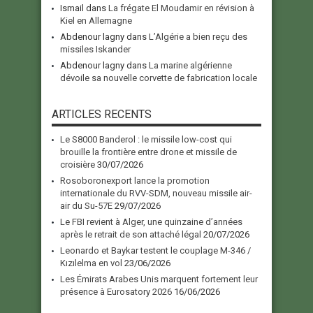
Ismail
dans
La frégate El Moudamir en révision à
Kiel en Allemagne
Abdenour lagny
dans
L’Algérie a bien reçu des
missiles Iskander
Abdenour lagny
dans
La marine algérienne
dévoile sa nouvelle corvette de fabrication locale
ARTICLES RECENTS
Le S8000 Banderol : le missile low-cost qui
brouille la frontière entre drone et missile de
croisière
30/07/2026
Rosoboronexport lance la promotion
internationale du RVV-SDM, nouveau missile air-
air du Su-57E
29/07/2026
Le FBI revient à Alger, une quinzaine d’années
après le retrait de son attaché légal
20/07/2026
Leonardo et Baykar testent le couplage M-346 /
Kızılelma en vol
23/06/2026
Les Émirats Arabes Unis marquent fortement leur
présence à Eurosatory 2026
16/06/2026