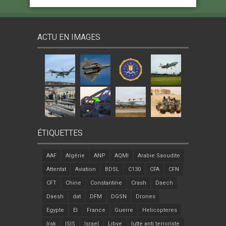
ACTU EN IMAGES
ÉTIQUETTES
AAF
Algérie
ANP
AQMI
Arabie Saoudite
Attentat
Aviation
BDSL
C130
CFA
CFN
CFT
Chine
Constantine
Crash
Daech
Daesh
dat
DFM
DGSN
Drones
Egypte
EI
France
Guerre
Helicopteres
Irak
ISIS
Israel
Libye
lutte anti terroriste