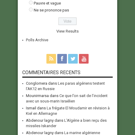
Pauvre et vague
Ne se prononce pas
View Results
Polls Archive
COMMENTAIRES RECENTS
Conglomera
dans
Les paras algériens testent
l’AK12 en Russie
Mounirmarsa
dans
Ce que l’on sait de l’incident
avec un sous-marin Israélien
Ismail
dans
La frégate El Moudamir en révision à
Kiel en Allemagne
Abdenour lagny
dans
L’Algérie a bien reçu des
missiles Iskander
Abdenour lagny
dans
La marine algérienne