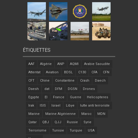
ÉTIQUETTES
AAF
Algérie
ANP
AQMI
Arabie Saoudite
Attentat
Aviation
BDSL
C130
CFA
CFN
CFT
Chine
Constantine
Crash
Daech
Daesh
dat
DFM
DGSN
Drones
Egypte
EI
France
Guerre
Helicopteres
Irak
ISIS
Israel
Libye
lutte anti terroriste
Marine
Marine Algérienne
Maroc
MDN
Qatar
QBJ
QJJ
Russie
Syrie
Terrorisme
Tunisie
Turquie
USA