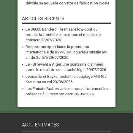
dévoile sa nouvelle corvette de fabrication locale
ARTICLES RECENTS
Le S8000 Banderol : le missile low-cost qui
brouille la frontière entre drone et missile de
croisière
30/07/2026
Rosoboronexport lance la promotion
internationale du RVV-SDM, nouveau missile air-
air du Su-57E
29/07/2026
Le FBI revient à Alger, une quinzaine d’années
après le retrait de son attaché légal
20/07/2026
Leonardo et Baykar testent le couplage M-346 /
Kızılelma en vol
23/06/2026
Les Émirats Arabes Unis marquent fortement leur
présence à Eurosatory 2026
16/06/2026
ACTU EN IMAGES