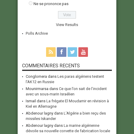
Ne se prononce pas
View Results
Polls Archive
COMMENTAIRES RECENTS
Conglomera
dans
Les paras algériens testent
l’AK12 en Russie
Mounirmarsa
dans
Ce que l’on sait de l’incident
avec un sous-marin Israélien
Ismail
dans
La frégate El Moudamir en révision à
Kiel en Allemagne
Abdenour lagny
dans
L’Algérie a bien reçu des
missiles Iskander
Abdenour lagny
dans
La marine algérienne
dévoile sa nouvelle corvette de fabrication locale