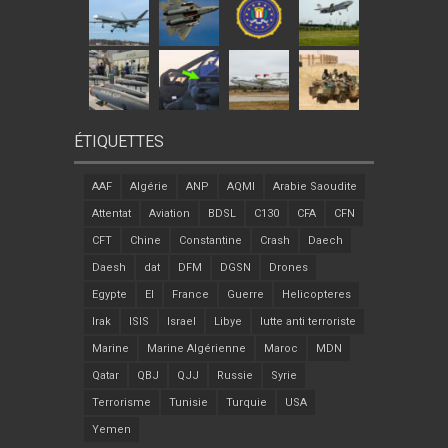
ÉTIQUETTES
AAF
Algérie
ANP
AQMI
Arabie Saoudite
Attentat
Aviation
BDSL
C130
CFA
CFN
CFT
Chine
Constantine
Crash
Daech
Daesh
dat
DFM
DGSN
Drones
Egypte
EI
France
Guerre
Helicopteres
Irak
ISIS
Israel
Libye
lutte anti terroriste
Marine
Marine Algérienne
Maroc
MDN
Qatar
QBJ
QJJ
Russie
Syrie
Terrorisme
Tunisie
Turquie
USA
Yemen