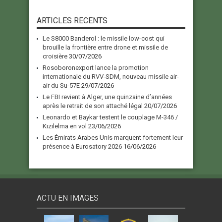
ARTICLES RECENTS
Le S8000 Banderol : le missile low-cost qui
brouille la frontière entre drone et missile de
croisière
30/07/2026
Rosoboronexport lance la promotion
internationale du RVV-SDM, nouveau missile air-
air du Su-57E
29/07/2026
Le FBI revient à Alger, une quinzaine d’années
après le retrait de son attaché légal
20/07/2026
Leonardo et Baykar testent le couplage M-346 /
Kızılelma en vol
23/06/2026
Les Émirats Arabes Unis marquent fortement leur
présence à Eurosatory 2026
16/06/2026
ACTU EN IMAGES