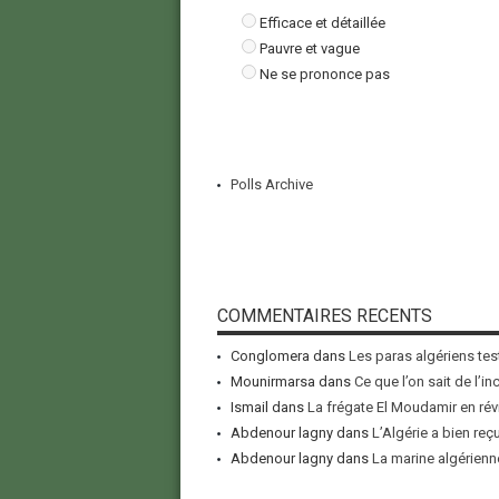
Efficace et détaillée
Pauvre et vague
Ne se prononce pas
Polls Archive
COMMENTAIRES RECENTS
Conglomera
dans
Les paras algériens tes
Mounirmarsa
dans
Ce que l’on sait de l’i
Ismail
dans
La frégate El Moudamir en rév
Abdenour lagny
dans
L’Algérie a bien reç
Abdenour lagny
dans
La marine algérienne