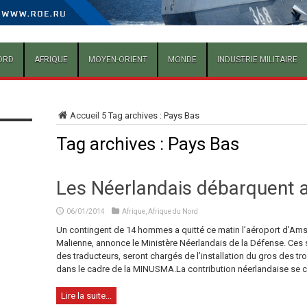
ORD
AFRIQUE
MOYEN-ORIENT
MONDE
INDUSTRIE MILITAIRE
Accueil
5
Tag archives : Pays Bas
Tag archives :
Pays Bas
Les Néerlandais débarquent a
06/01/2014
Afrique
,
Afrique du Nord
Un contingent de 14 hommes a quitté ce matin l’aéroport d’Amst
Malienne, annonce le Ministère Néerlandais de la Défense. Ces 
des traducteurs, seront chargés de l’installation du gros des tr
dans le cadre de la MINUSMA.La contribution néerlandaise se co
Lire la suite...