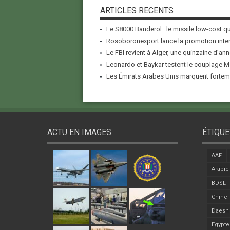
ARTICLES RECENTS
Le S8000 Banderol : le missile low-cost qui
Rosoboronexport lance la promotion inter
Le FBI revient à Alger, une quinzaine d’ann
Leonardo et Baykar testent le couplage M-
Les Émirats Arabes Unis marquent forteme
ACTU EN IMAGES
ÉTIQUE
AAF
Arabie
BDSL
Chine
Daesh
Egypte