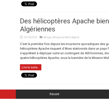
Des hélicoptères Apache bient
Algériennes
19/10/2013
Afrique
,
Afrique du Nord
,
Algérie
C’est la première fois depuis les incursions sporadiques des g
hélicoptères Apache risquent d’êtres stationnés dans un pays fron
s’apprêtent à déployer outre un contingent de 400 hommes, d
quatre hélicoptères Apache, sous la bannière de la Mission Mult
Lire la suite...
Récent