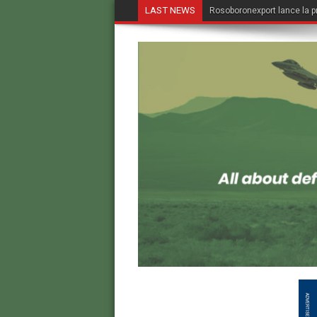
LAST NEWS
Rosoboronexport lance la p