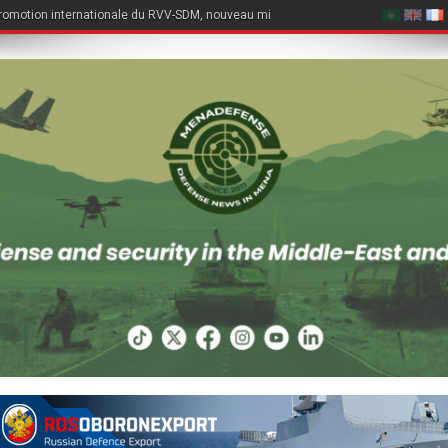
romotion internationale du RVV-SDM, nouveau missile air-air du Su-57E