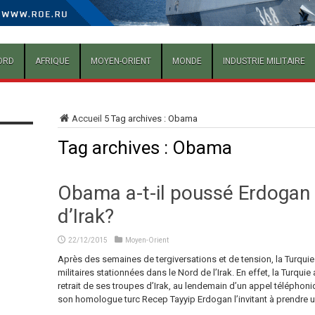
ORD
AFRIQUE
MOYEN-ORIENT
MONDE
INDUSTRIE MILITAIRE
Accueil
5
Tag archives : Obama
Tag archives :
Obama
Obama a-t-il poussé Erdogan à
d’Irak?
22/12/2015
Moyen-Orient
Après des semaines de tergiversations et de tension, la Turquie
militaires stationnées dans le Nord de l’Irak. En effet, la Turquie 
retrait de ses troupes d’Irak, au lendemain d’un appel télépho
son homologue turc Recep Tayyip Erdogan l’invitant à prendre une