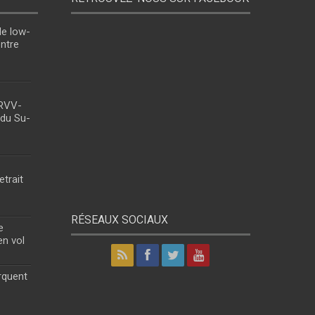
le low-
entre
 RVV-
 du Su-
etrait
RÉSEAUX SOCIAUX
e
en vol
rquent