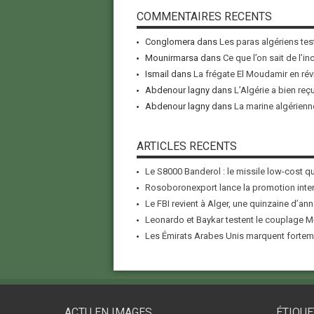
COMMENTAIRES RECENTS
Conglomera
dans
Les paras algériens tes
Mounirmarsa
dans
Ce que l’on sait de l’i
Ismail
dans
La frégate El Moudamir en rév
Abdenour lagny
dans
L’Algérie a bien reç
Abdenour lagny
dans
La marine algérienne
ARTICLES RECENTS
Le S8000 Banderol : le missile low-cost qui
Rosoboronexport lance la promotion inter
Le FBI revient à Alger, une quinzaine d’ann
Leonardo et Baykar testent le couplage M-
Les Émirats Arabes Unis marquent forteme
ACTU EN IMAGES
ÉTIQUE