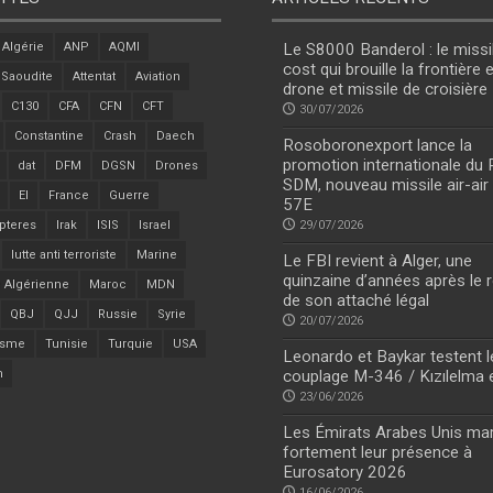
Algérie
ANP
AQMI
Le S8000 Banderol : le missi
cost qui brouille la frontière 
 Saoudite
Attentat
Aviation
drone et missile de croisière
C130
CFA
CFN
CFT
30/07/2026
Constantine
Crash
Daech
Rosoboronexport lance la
promotion internationale du
dat
DFM
DGSN
Drones
SDM, nouveau missile air-air
EI
France
Guerre
57E
pteres
Irak
ISIS
Israel
29/07/2026
lutte anti terroriste
Marine
Le FBI revient à Alger, une
quinzaine d’années après le r
 Algérienne
Maroc
MDN
de son attaché légal
QBJ
QJJ
Russie
Syrie
20/07/2026
isme
Tunisie
Turquie
USA
Leonardo et Baykar testent l
n
couplage M-346 / Kızılelma 
23/06/2026
Les Émirats Arabes Unis ma
fortement leur présence à
Eurosatory 2026
16/06/2026