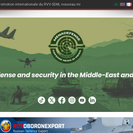
romotion internationale du RVV-SDM, nouveau missile air-air du Su-57E