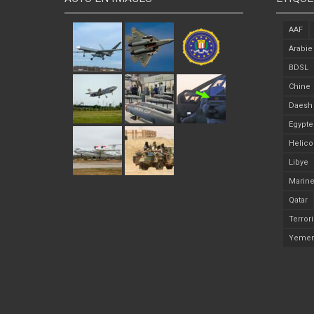
AAF
Arabie
BDSL
Chine
Daesh
Egypte
Helico
Libye
Marine
Qatar
Terror
Yeme