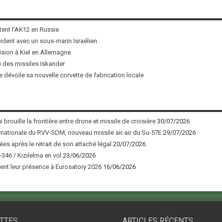
tent l’AK12 en Russie
ncident avec un sous-marin Israélien
ision à Kiel en Allemagne
u des missiles Iskander
 dévoile sa nouvelle corvette de fabrication locale
 brouille la frontière entre drone et missile de croisière
30/07/2026
nationale du RVV-SDM, nouveau missile air-air du Su-57E
29/07/2026
ées après le retrait de son attaché légal
20/07/2026
346 / Kızılelma en vol
23/06/2026
nt leur présence à Eurosatory 2026
16/06/2026
TTES
ARTICLES RÉCENTS