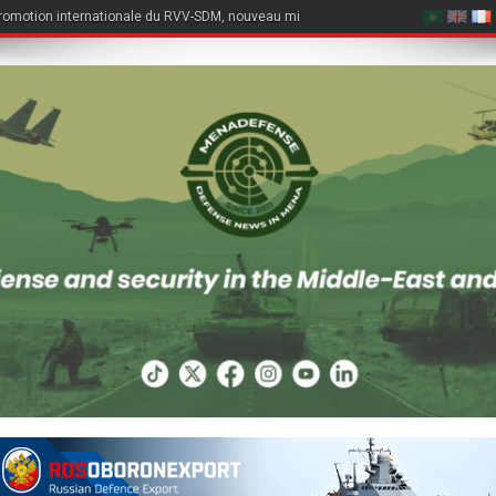
romotion internationale du RVV-SDM, nouveau missile air-air du Su-57E