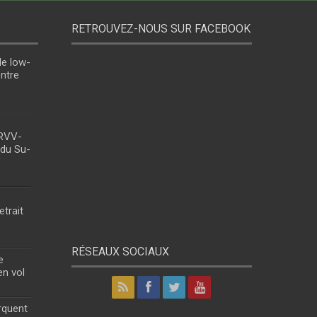
RETROUVEZ-NOUS SUR FACEBOOK
le low-
entre
 RVV-
 du Su-
etrait
RÉSEAUX SOCIAUX
e
en vol
rquent