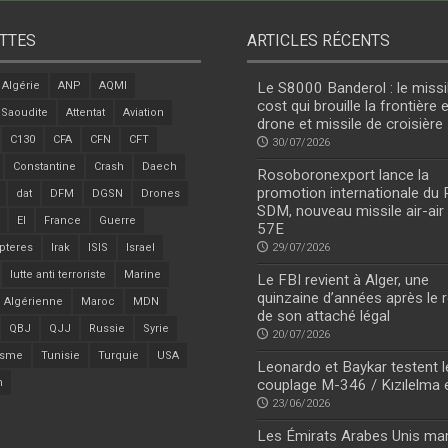
TTES
ARTICLES RÉCENTS
Algérie
ANP
AQMI
Le S8000 Banderol : le missi
cost qui brouille la frontière 
 Saoudite
Attentat
Aviation
drone et missile de croisière
C130
CFA
CFN
CFT
30/07/2026
Constantine
Crash
Daech
Rosoboronexport lance la
promotion internationale du
dat
DFM
DGSN
Drones
SDM, nouveau missile air-air
EI
France
Guerre
57E
pteres
Irak
ISIS
Israel
29/07/2026
lutte anti terroriste
Marine
Le FBI revient à Alger, une
quinzaine d’années après le r
 Algérienne
Maroc
MDN
de son attaché légal
QBJ
QJJ
Russie
Syrie
20/07/2026
isme
Tunisie
Turquie
USA
Leonardo et Baykar testent l
n
couplage M-346 / Kızılelma 
23/06/2026
Les Émirats Arabes Unis ma