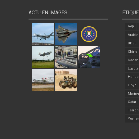
ACTU EN IMAGES
ÉTIQUE
AAF
Arabie
BDSL
Chine
Daesh
Egypte
Helico
Libye
Marine
Qatar
Terror
Yeme