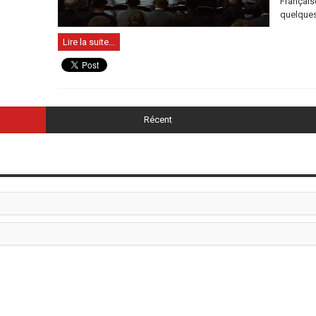
Français
quelques
Lire la suite...
Récent