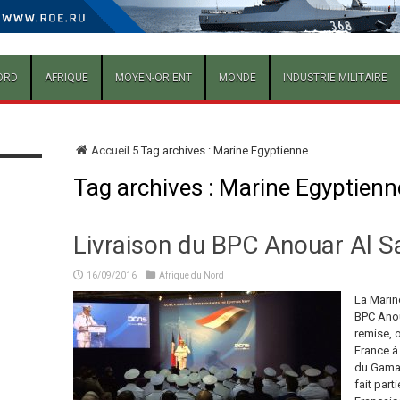
ORD
AFRIQUE
MOYEN-ORIENT
MONDE
INDUSTRIE MILITAIRE
Accueil
5
Tag archives : Marine Egyptienne
Tag archives :
Marine Egyptienn
Livraison du BPC Anouar Al Sa
16/09/2016
Afrique du Nord
La Marine
BPC Anou
remise, 
France à 
du Gamal 
fait part