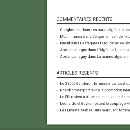
COMMENTAIRES RECENTS
Conglomera
dans
Les paras algériens tes
Mounirmarsa
dans
Ce que l’on sait de l’i
Ismail
dans
La frégate El Moudamir en rév
Abdenour lagny
dans
L’Algérie a bien reç
Abdenour lagny
dans
La marine algérienne
ARTICLES RECENTS
Le S8000 Banderol : le missile low-cost qui
Rosoboronexport lance la promotion inter
Le FBI revient à Alger, une quinzaine d’ann
Leonardo et Baykar testent le couplage M-
Les Émirats Arabes Unis marquent forteme