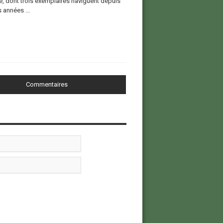
e, dont trois exemplaires naviguent depuis
 années ...
Commentaires