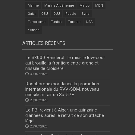
Marine
Marine Algérienne
Maroc
MDN
Qatar
QBJ
QJJ
Russie
Syrie
Terrorisme
Tunisie
Turquie
USA
Yemen
ARTICLES RÉCENTS
Le S8000 Banderol : le missile low-cost
qui brouille la frontière entre drone et
missile de croisière
30/07/2026
Rosoboronexport lance la promotion
internationale du RVV-SDM, nouveau
missile air-air du Su-57E
29/07/2026
Le FBI revient à Alger, une quinzaine
d’années après le retrait de son attaché
légal
20/07/2026