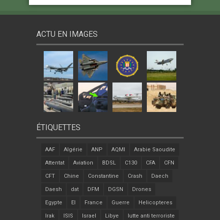
ACTU EN IMAGES
ÉTIQUETTES
AAF
Algérie
ANP
AQMI
Arabie Saoudite
Attentat
Aviation
BDSL
C130
CFA
CFN
CFT
Chine
Constantine
Crash
Daech
Daesh
dat
DFM
DGSN
Drones
Egypte
EI
France
Guerre
Helicopteres
Irak
ISIS
Israel
Libye
lutte anti terroriste