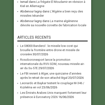
Ismail
dans
La frégate El Moudamir en révision à
Kiel en Allemagne
Abdenour lagny
dans
L’Algérie a bien reçu des
missiles Iskander
Abdenour lagny
dans
La marine algérienne
dévoile sa nouvelle corvette de fabrication locale
ARTICLES RECENTS
Le S8000 Banderol : le missile low-cost qui
brouille la frontière entre drone et missile de
croisière
30/07/2026
Rosoboronexport lance la promotion
internationale du RVV-SDM, nouveau missile air-
air du Su-57E
29/07/2026
Le FBI revient à Alger, une quinzaine d’années
après le retrait de son attaché légal
20/07/2026
Leonardo et Baykar testent le couplage M-346 /
Kızılelma en vol
23/06/2026
Les Émirats Arabes Unis marquent fortement leur
présence à Eurosatory 2026
16/06/2026