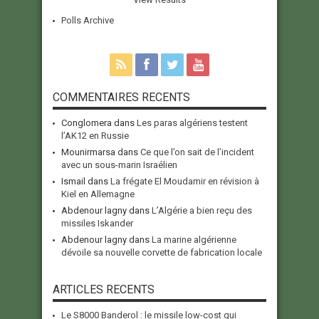
Polls Archive
COMMENTAIRES RECENTS
Conglomera
dans
Les paras algériens testent
l’AK12 en Russie
Mounirmarsa
dans
Ce que l’on sait de l’incident
avec un sous-marin Israélien
Ismail
dans
La frégate El Moudamir en révision à
Kiel en Allemagne
Abdenour lagny
dans
L’Algérie a bien reçu des
missiles Iskander
Abdenour lagny
dans
La marine algérienne
dévoile sa nouvelle corvette de fabrication locale
ARTICLES RECENTS
Le S8000 Banderol : le missile low-cost qui