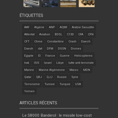
ÉTIQUETTES
AAF
Algérie
ANP
AQMI
Arabie Saoudite
Attentat
Aviation
BDSL
C130
CFA
CFN
CFT
Chine
Constantine
Crash
Daech
Daesh
dat
DFM
DGSN
Drones
Egypte
EI
France
Guerre
Helicopteres
Irak
ISIS
Israel
Libye
lutte anti terroriste
Marine
Marine Algérienne
Maroc
MDN
Qatar
QBJ
QJJ
Russie
Syrie
Terrorisme
Tunisie
Turquie
USA
Yemen
ARTICLES RÉCENTS
Le S8000 Banderol : le missile low-cost