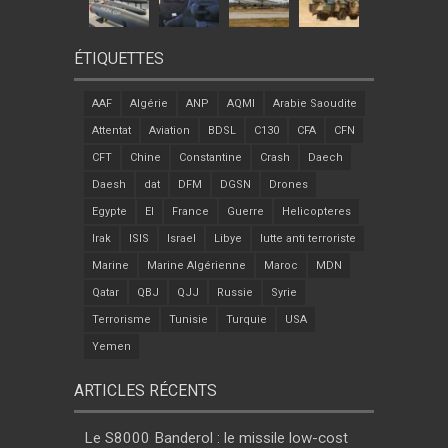
ÉTIQUETTES
AAF
Algérie
ANP
AQMI
Arabie Saoudite
Attentat
Aviation
BDSL
C130
CFA
CFN
CFT
Chine
Constantine
Crash
Daech
Daesh
dat
DFM
DGSN
Drones
Egypte
EI
France
Guerre
Helicopteres
Irak
ISIS
Israel
Libye
lutte anti terroriste
Marine
Marine Algérienne
Maroc
MDN
Qatar
QBJ
QJJ
Russie
Syrie
Terrorisme
Tunisie
Turquie
USA
Yemen
ARTICLES RÉCENTS
Le S8000 Banderol : le missile low-cost