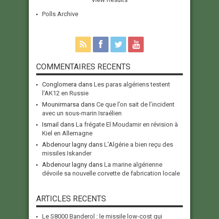
Polls Archive
COMMENTAIRES RECENTS
Conglomera
dans
Les paras algériens testent
l’AK12 en Russie
Mounirmarsa
dans
Ce que l’on sait de l’incident
avec un sous-marin Israélien
Ismail
dans
La frégate El Moudamir en révision à
Kiel en Allemagne
Abdenour lagny
dans
L’Algérie a bien reçu des
missiles Iskander
Abdenour lagny
dans
La marine algérienne
dévoile sa nouvelle corvette de fabrication locale
ARTICLES RECENTS
Le S8000 Banderol : le missile low-cost qui