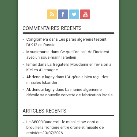
COMMENTAIRES RECENTS
Conglomera
dans
Les paras algériens testent
l’AK12 en Russie
Mounirmarsa
dans
Ce que l’on sait de l’incident
avec un sous-marin Israélien
Ismail
dans
La frégate El Moudamir en révision à
Kiel en Allemagne
Abdenour lagny
dans
L’Algérie a bien reçu des
missiles Iskander
Abdenour lagny
dans
La marine algérienne
dévoile sa nouvelle corvette de fabrication locale
ARTICLES RECENTS
Le S8000 Banderol : le missile low-cost qui
brouille la frontière entre drone et missile de
croisière
30/07/2026