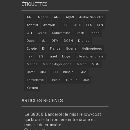
ÉTIQUETTES
AAF
Algérie
ANP
AQMI
Arabie Saoudite
Attentat
Aviation
BDSL
C130
CFA
CFN
CFT
Chine
Constantine
Crash
Daech
Daesh
dat
DFM
DGSN
Drones
Egypte
EI
France
Guerre
Helicopteres
Irak
ISIS
Israel
Libye
lutte anti terroriste
Marine
Marine Algérienne
Maroc
MDN
Qatar
QBJ
QJJ
Russie
Syrie
Terrorisme
Tunisie
Turquie
USA
Yemen
ARTICLES RÉCENTS
Le S8000 Banderol : le missile low-cost
qui brouille la frontière entre drone et
missile de croisière