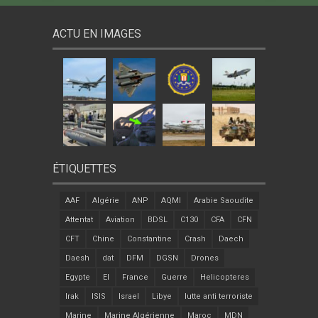
ACTU EN IMAGES
ÉTIQUETTES
AAF
Algérie
ANP
AQMI
Arabie Saoudite
Attentat
Aviation
BDSL
C130
CFA
CFN
CFT
Chine
Constantine
Crash
Daech
Daesh
dat
DFM
DGSN
Drones
Egypte
EI
France
Guerre
Helicopteres
Irak
ISIS
Israel
Libye
lutte anti terroriste
Marine
Marine Algérienne
Maroc
MDN