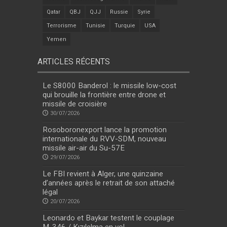
Qatar
QBJ
QJJ
Russie
Syrie
Terrorisme
Tunisie
Turquie
USA
Yemen
ARTICLES RÉCENTS
Le S8000 Banderol : le missile low-cost
qui brouille la frontière entre drone et
missile de croisière
30/07/2026
Rosoboronexport lance la promotion
internationale du RVV-SDM, nouveau
missile air-air du Su-57E
29/07/2026
Le FBI revient à Alger, une quinzaine
d’années après le retrait de son attaché
légal
20/07/2026
Leonardo et Baykar testent le couplage