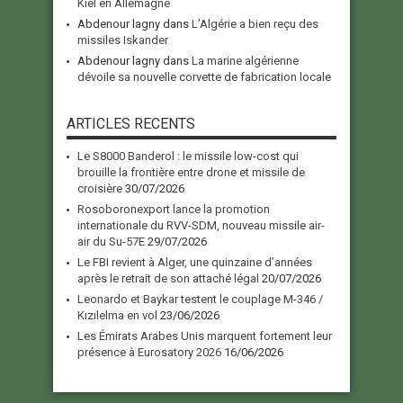
Kiel en Allemagne
Abdenour lagny
dans
L’Algérie a bien reçu des
missiles Iskander
Abdenour lagny
dans
La marine algérienne
dévoile sa nouvelle corvette de fabrication locale
ARTICLES RECENTS
Le S8000 Banderol : le missile low-cost qui
brouille la frontière entre drone et missile de
croisière
30/07/2026
Rosoboronexport lance la promotion
internationale du RVV-SDM, nouveau missile air-
air du Su-57E
29/07/2026
Le FBI revient à Alger, une quinzaine d’années
après le retrait de son attaché légal
20/07/2026
Leonardo et Baykar testent le couplage M-346 /
Kızılelma en vol
23/06/2026
Les Émirats Arabes Unis marquent fortement leur
présence à Eurosatory 2026
16/06/2026