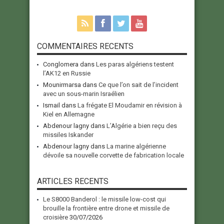
COMMENTAIRES RECENTS
Conglomera
dans
Les paras algériens testent
l’AK12 en Russie
Mounirmarsa
dans
Ce que l’on sait de l’incident
avec un sous-marin Israélien
Ismail
dans
La frégate El Moudamir en révision à
Kiel en Allemagne
Abdenour lagny
dans
L’Algérie a bien reçu des
missiles Iskander
Abdenour lagny
dans
La marine algérienne
dévoile sa nouvelle corvette de fabrication locale
ARTICLES RECENTS
Le S8000 Banderol : le missile low-cost qui
brouille la frontière entre drone et missile de
croisière
30/07/2026