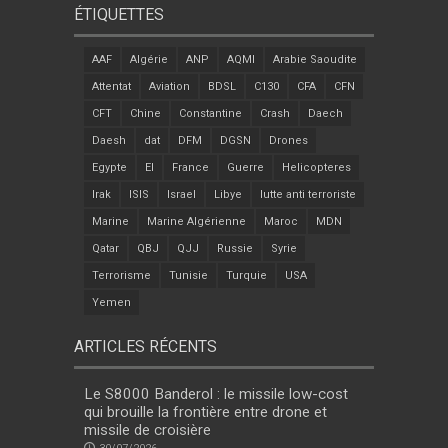
ÉTIQUETTES
AAF
Algérie
ANP
AQMI
Arabie Saoudite
Attentat
Aviation
BDSL
C130
CFA
CFN
CFT
Chine
Constantine
Crash
Daech
Daesh
dat
DFM
DGSN
Drones
Egypte
EI
France
Guerre
Helicopteres
Irak
ISIS
Israel
Libye
lutte anti terroriste
Marine
Marine Algérienne
Maroc
MDN
Qatar
QBJ
QJJ
Russie
Syrie
Terrorisme
Tunisie
Turquie
USA
Yemen
ARTICLES RÉCENTS
Le S8000 Banderol : le missile low-cost
qui brouille la frontière entre drone et
missile de croisière