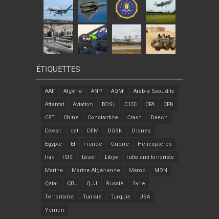
ÉTIQUETTES
AAF
Algérie
ANP
AQMI
Arabie Saoudite
Attentat
Aviation
BDSL
C130
CFA
CFN
CFT
Chine
Constantine
Crash
Daech
Daesh
dat
DFM
DGSN
Drones
Egypte
EI
France
Guerre
Helicopteres
Irak
ISIS
Israel
Libye
lutte anti terroriste
Marine
Marine Algérienne
Maroc
MDN
Qatar
QBJ
QJJ
Russie
Syrie
Terrorisme
Tunisie
Turquie
USA
Yemen