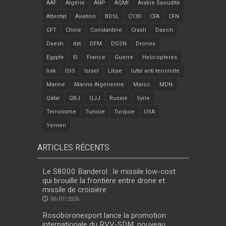
AAF
Algérie
ANP
AQMI
Arabie Saoudite
Attentat
Aviation
BDSL
C130
CFA
CFN
CFT
Chine
Constantine
Crash
Daech
Daesh
dat
DFM
DGSN
Drones
Egypte
EI
France
Guerre
Helicopteres
Irak
ISIS
Israel
Libye
lutte anti terroriste
Marine
Marine Algérienne
Maroc
MDN
Qatar
QBJ
QJJ
Russie
Syrie
Terrorisme
Tunisie
Turquie
USA
Yemen
ARTICLES RÉCENTS
Le S8000 Banderol : le missile low-cost
qui brouille la frontière entre drone et
missile de croisière
30/07/2026
Rosoboronexport lance la promotion
internationale du RVV-SDM, nouveau