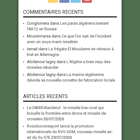
COMMENTAIRES RECENTS
Conglomera
dans
Les paras algériens testent
l’AK12 en Russie
Mounirmarsa
dans
Ce que l’on sait de l’incident
avec un sous-marin Israélien
Ismail
dans
La frégate El Moudamir en révision à
Kiel en Allemagne
Abdenour lagny
dans
L’Algérie a bien reçu des
missiles Iskander
Abdenour lagny
dans
La marine algérienne
dévoile sa nouvelle corvette de fabrication locale
ARTICLES RECENTS
Le S8000 Banderol : le missile low-cost qui
brouille la frontière entre drone et missile de
croisière
30/07/2026
Rosoboronexport lance la promotion
internationale du RVV-SDM, nouveau missile air-
air du Su-57E
29/07/2026