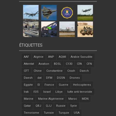
ÉTIQUETTES
AAF
Algérie
ANP
AQMI
Arabie Saoudite
Attentat
Aviation
BDSL
C130
CFA
CFN
CFT
Chine
Constantine
Crash
Daech
Daesh
dat
DFM
DGSN
Drones
Egypte
EI
France
Guerre
Helicopteres
Irak
ISIS
Israel
Libye
lutte anti terroriste
Marine
Marine Algérienne
Maroc
MDN
Qatar
QBJ
QJJ
Russie
Syrie
Terrorisme
Tunisie
Turquie
USA