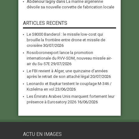
Abdenour lagny
dans
La marine algérienne
dévoile sa nouvelle corvette de fabrication locale
ARTICLES RECENTS
Le S8000 Banderol : le missile low-cost qui
brouille la frontière entre drone et missile de
croisière
30/07/2026
Rosoboronexport lance la promotion
internationale du RVV-SDM, nouveau missile air-
air du Su-57E
29/07/2026
Le FBI revient à Alger, une quinzaine d’années
après le retrait de son attaché légal
20/07/2026
Leonardo et Baykar testent le couplage M-346 /
Kızılelma en vol
23/06/2026
Les Émirats Arabes Unis marquent fortement leur
présence à Eurosatory 2026
16/06/2026
ACTU EN IMAGES