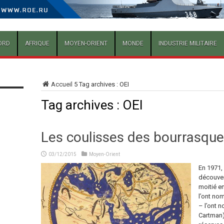
ORD
AFRIQUE
MOYEN-ORIENT
MONDE
INDUSTRIE MILITAIRE
Accueil
5
Tag archives : OEI
Tag archives :
OEI
Les coulisses des bourrasque
03/12/2015
Moyen-Orient
En 1971,
découvert
moitié en
l’ont no
– l’ont n
Cartman)