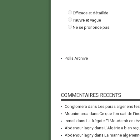
Efficace et détaillée
Pauvre et vague
Ne se prononce pas
Polls Archive
COMMENTAIRES RECENTS
Conglomera
dans
Les paras algériens tes
Mounirmarsa
dans
Ce que l’on sait de l’i
Ismail
dans
La frégate El Moudamir en rév
Abdenour lagny
dans
L’Algérie a bien reç
Abdenour lagny
dans
La marine algérienne