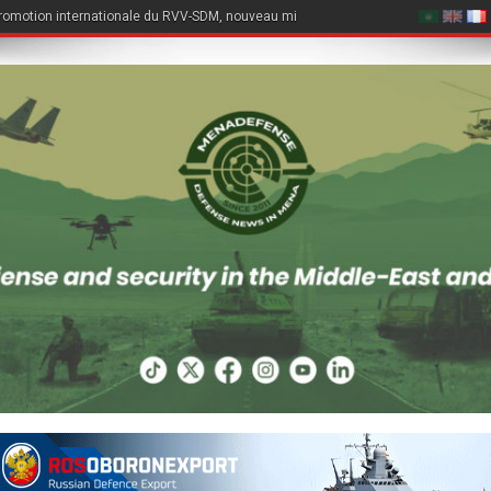
romotion internationale du RVV-SDM, nouveau missile air-air du Su-57E