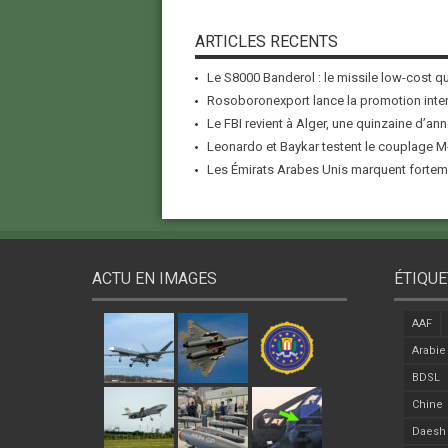
ARTICLES RECENTS
Le S8000 Banderol : le missile low-cost qui
Rosoboronexport lance la promotion inter
Le FBI revient à Alger, une quinzaine d’ann
Leonardo et Baykar testent le couplage M-
Les Émirats Arabes Unis marquent forteme
ACTU EN IMAGES
ÉTIQUE
AAF
Arabie
BDSL
Chine
Daesh