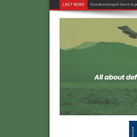
LAST NEWS
Rosoboronexport lance la p