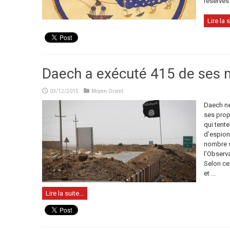
réserves 
Lire la s
Daech a exécuté 415 de ses
03/12/2015
Moyen-Orient
Daech ne
ses prop
qui tente
d’espion
nombre s’
l’Observ
Selon ce
et ...
Lire la suite...