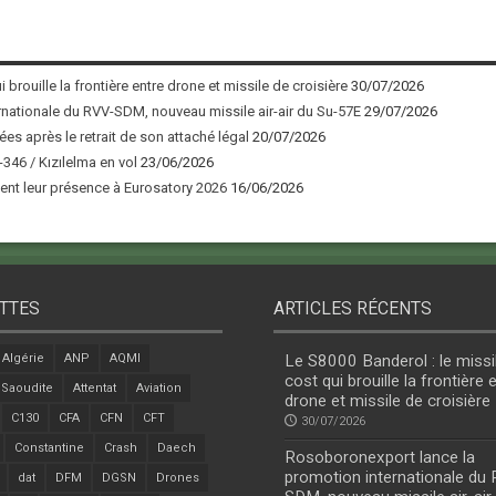
 brouille la frontière entre drone et missile de croisière
30/07/2026
nationale du RVV-SDM, nouveau missile air-air du Su-57E
29/07/2026
ées après le retrait de son attaché légal
20/07/2026
346 / Kızılelma en vol
23/06/2026
nt leur présence à Eurosatory 2026
16/06/2026
TTES
ARTICLES RÉCENTS
Algérie
ANP
AQMI
Le S8000 Banderol : le missi
cost qui brouille la frontière 
 Saoudite
Attentat
Aviation
drone et missile de croisière
C130
CFA
CFN
CFT
30/07/2026
Constantine
Crash
Daech
Rosoboronexport lance la
promotion internationale du
dat
DFM
DGSN
Drones