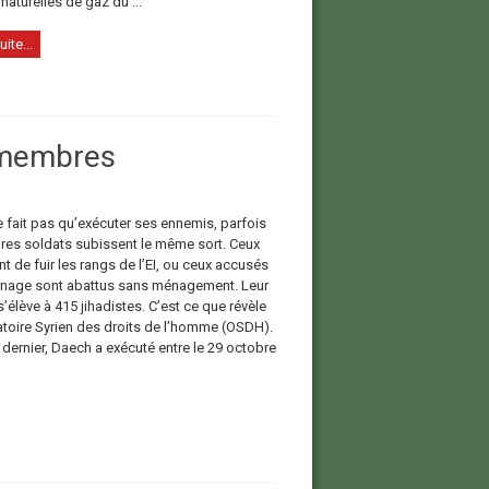
naturelles de gaz du ...
uite...
 membres
 fait pas qu’exécuter ses ennemis, parfois
res soldats subissent le même sort. Ceux
nt de fuir les rangs de l’EI, ou ceux accusés
nage sont abattus sans ménagement. Leur
élève à 415 jihadistes. C’est ce que révèle
atoire Syrien des droits de l’homme (OSDH).
 dernier, Daech a exécuté entre le 29 octobre