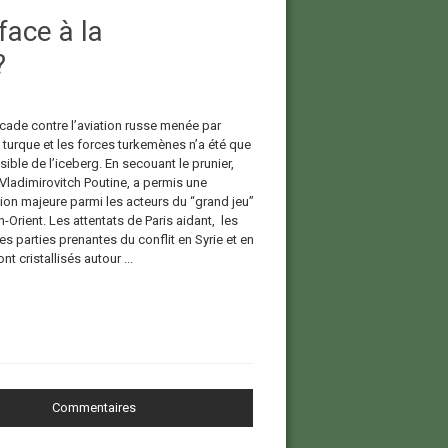
face à la
?
ade contre l’aviation russe menée par
n turque et les forces turkemènes n’a été que
isible de l’iceberg. En secouant le prunier,
 Vladimirovitch Poutine, a permis une
ion majeure parmi les acteurs du “grand jeu”
Orient. Les attentats de Paris aidant, les
es parties prenantes du conflit en Syrie et en
nt cristallisés autour ...
Commentaires