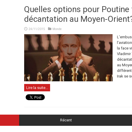
Quelles options pour Poutine 
décantation au Moyen-Orient
24/11/2015
Monde
L’embusc
l’aviatio
la face v
Vladimir
décantat
au Moyen-
différent
Irak se so
Lire la suite...
Récent