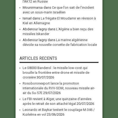
l’AK12 en Russie
Mounirmarsa
dans
Ce que l’on sait de l’incident
avec un sous-marin Israélien
Ismail
dans
La frégate El Moudamir en révision à
Kiel en Allemagne
Abdenour lagny
dans
L’Algérie a bien reçu des
missiles Iskander
Abdenour lagny
dans
La marine algérienne
dévoile sa nouvelle corvette de fabrication locale
ARTICLES RECENTS
Le S8000 Banderol : le missile low-cost qui
brouille la frontière entre drone et missile de
croisière
30/07/2026
Rosoboronexport lance la promotion
internationale du RVV-SDM, nouveau missile air-
air du Su-57E
29/07/2026
Le FBI revient à Alger, une quinzaine d’années
après le retrait de son attaché légal
20/07/2026
Leonardo et Baykar testent le couplage M-346 /
Kızılelma en vol
23/06/2026