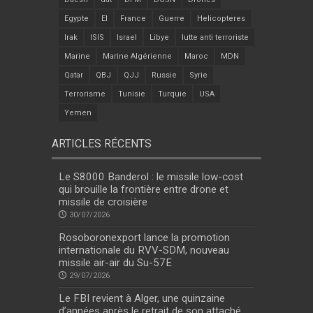
Egypte
EI
France
Guerre
Helicopteres
Irak
ISIS
Israel
Libye
lutte anti terroriste
Marine
Marine Algérienne
Maroc
MDN
Qatar
QBJ
QJJ
Russie
Syrie
Terrorisme
Tunisie
Turquie
USA
Yemen
ARTICLES RÉCENTS
Le S8000 Banderol : le missile low-cost
qui brouille la frontière entre drone et
missile de croisière
30/07/2026
Rosoboronexport lance la promotion
internationale du RVV-SDM, nouveau
missile air-air du Su-57E
29/07/2026
Le FBI revient à Alger, une quinzaine
d’années après le retrait de son attaché