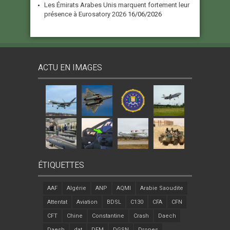
Les Émirats Arabes Unis marquent fortement leur
présence à Eurosatory 2026
16/06/2026
ACTU EN IMAGES
ÉTIQUETTES
AAF
Algérie
ANP
AQMI
Arabie Saoudite
Attentat
Aviation
BDSL
C130
CFA
CFN
CFT
Chine
Constantine
Crash
Daech
Daesh
dat
DFM
DGSN
Drones