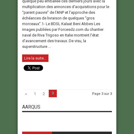
quelque peu emballée ces derniers jours avec la
multiplication des annonces d’acquisitions pour le
“parent pauvre” de l’ANP et l’approche des
échéances de livraison de quelques “gros
morceaux”.1- Le BDSL Kalaat Beni Abbes Les
images publiées par Forcesdz.com du chantier
naval de Riva Trigoso en Italie montrent l’état
d’avancement des travaux. De visu, la
superstructure ...
Lire la suite...
3
«
1
2
Page 3 sur 3
AARQUS