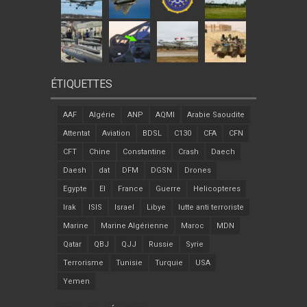
ÉTIQUETTES
AAF
Algérie
ANP
AQMI
Arabie Saoudite
Attentat
Aviation
BDSL
C130
CFA
CFN
CFT
Chine
Constantine
Crash
Daech
Daesh
dat
DFM
DGSN
Drones
Egypte
EI
France
Guerre
Helicopteres
Irak
ISIS
Israel
Libye
lutte anti terroriste
Marine
Marine Algérienne
Maroc
MDN
Qatar
QBJ
QJJ
Russie
Syrie
Terrorisme
Tunisie
Turquie
USA
Yemen