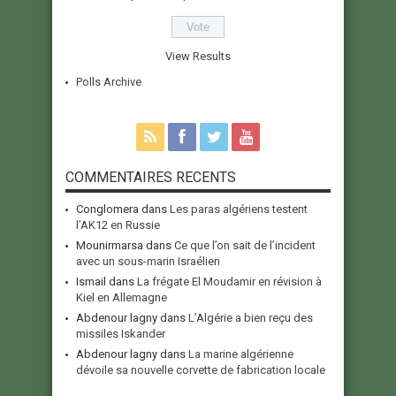
View Results
Polls Archive
COMMENTAIRES RECENTS
Conglomera
dans
Les paras algériens testent
l’AK12 en Russie
Mounirmarsa
dans
Ce que l’on sait de l’incident
avec un sous-marin Israélien
Ismail
dans
La frégate El Moudamir en révision à
Kiel en Allemagne
Abdenour lagny
dans
L’Algérie a bien reçu des
missiles Iskander
Abdenour lagny
dans
La marine algérienne
dévoile sa nouvelle corvette de fabrication locale