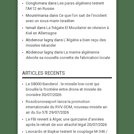
Conglomera
dans
Les paras algériens testent
l’AK12 en Russie
Mounirmarsa
dans
Ce que l’on sait de l’incident
avec un sous-marin Israélien
Ismail
dans
La frégate El Moudamir en révision à
Kiel en Allemagne
Abdenour lagny
dans
L’Algérie a bien reçu des
missiles Iskander
Abdenour lagny
dans
La marine algérienne
dévoile sa nouvelle corvette de fabrication locale
ARTICLES RECENTS
Le S8000 Banderol : le missile low-cost qui
brouille la frontière entre drone et missile de
croisière
30/07/2026
Rosoboronexport lance la promotion
internationale du RVV-SDM, nouveau missile air-
air du Su-57E
29/07/2026
Le FBI revient à Alger, une quinzaine d’années
après le retrait de son attaché légal
20/07/2026
Leonardo et Baykar testent le couplage M-346 /