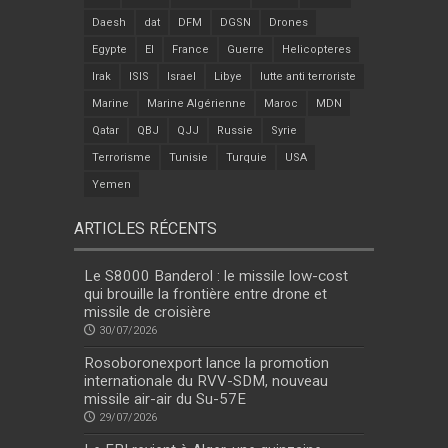
Daesh
dat
DFM
DGSN
Drones
Egypte
EI
France
Guerre
Helicopteres
Irak
ISIS
Israel
Libye
lutte anti terroriste
Marine
Marine Algérienne
Maroc
MDN
Qatar
QBJ
QJJ
Russie
Syrie
Terrorisme
Tunisie
Turquie
USA
Yemen
ARTICLES RÉCENTS
Le S8000 Banderol : le missile low-cost
qui brouille la frontière entre drone et
missile de croisière
30/07/2026
Rosoboronexport lance la promotion
internationale du RVV-SDM, nouveau
missile air-air du Su-57E
29/07/2026