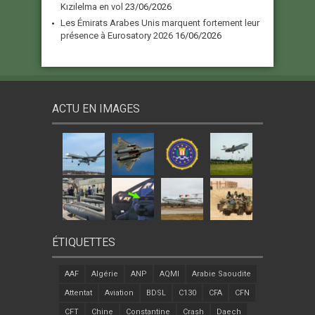
Kızılelma en vol
23/06/2026
Les Émirats Arabes Unis marquent fortement leur
présence à Eurosatory 2026
16/06/2026
ACTU EN IMAGES
ÉTIQUETTES
AAF
Algérie
ANP
AQMI
Arabie Saoudite
Attentat
Aviation
BDSL
C130
CFA
CFN
CFT
Chine
Constantine
Crash
Daech