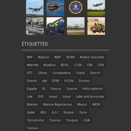
ÉTIQUETTES
AAF
Algérie
ANP
AQMI
Arabie Saoudite
Attentat
Aviation
BDSL
C130
CFA
CFN
CFT
Chine
Constantine
Crash
Daech
Daesh
dat
DFM
DGSN
Drones
Egypte
EI
France
Guerre
Helicopteres
Irak
ISIS
Israel
Libye
lutte anti terroriste
Marine
Marine Algérienne
Maroc
MDN
Qatar
QBJ
QJJ
Russie
Syrie
Terrorisme
Tunisie
Turquie
USA
Yemen