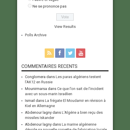
Ne se prononce pas
View Results
Polls Archive
COMMENTAIRES RECENTS
Conglomera
dans
Les paras algériens testent
l’AK12 en Russie
Mounirmarsa
dans
Ce que l’on sait de l’incident
avec un sous-marin Israélien
Ismail
dans
La frégate El Moudamir en révision à
Kiel en Allemagne
Abdenour lagny
dans
L’Algérie a bien reçu des
missiles Iskander
Abdenour lagny
dans
La marine algérienne
dévoile sa nouvelle corvette de fabrication locale