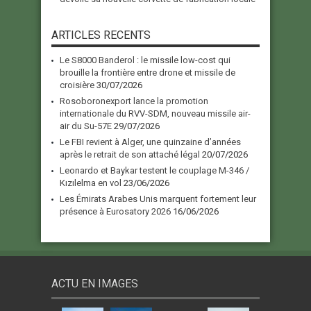
ARTICLES RECENTS
Le S8000 Banderol : le missile low-cost qui
brouille la frontière entre drone et missile de
croisière
30/07/2026
Rosoboronexport lance la promotion
internationale du RVV-SDM, nouveau missile air-
air du Su-57E
29/07/2026
Le FBI revient à Alger, une quinzaine d’années
après le retrait de son attaché légal
20/07/2026
Leonardo et Baykar testent le couplage M-346 /
Kızılelma en vol
23/06/2026
Les Émirats Arabes Unis marquent fortement leur
présence à Eurosatory 2026
16/06/2026
ACTU EN IMAGES