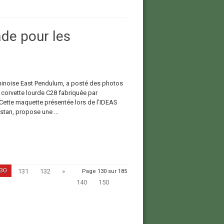
de pour les
e chinoise East Pendulum, a posté des photos
 corvette lourde C28 fabriquée par
t. Cette maquette présentée lors de l’IDEAS
stan, propose une ...
30
131
132
»
Page 130 sur 185
140
150