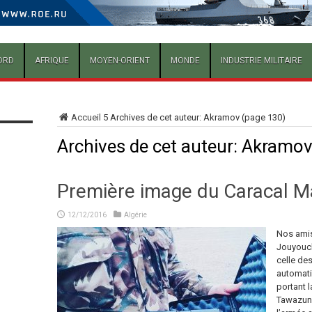
ORD
AFRIQUE
MOYEN-ORIENT
MONDE
INDUSTRIE MILITAIRE
Accueil
5
Archives de cet auteur: Akramov
(page 130)
Archives de cet auteur: Akramo
Première image du Caracal Ma
12/12/2016
Algérie
Nos amis
Jouyouch 
celle de
automati
portant 
Tawazun 