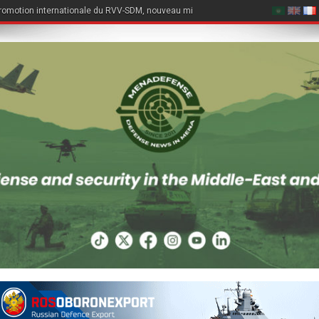
romotion internationale du RVV-SDM, nouveau missile air-air du Su-57E