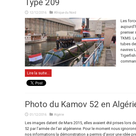
Type 209
12/12/2016
Afrique du Nord
Les forc
aujourd’
premier 
TKMS. Le
tubes de
navires 
Tigerfis
commanda
Lire la suite...
Photo du Kamov 52 en Algéri
01/12/2016
Algérie
Les images datent de Mars 2015, elles avaient été prises lors 
52 par l’armée de l’air algérienne. Pour le moment nous ignorons
nos informations la démonstration a permis d’avoir une idée pré