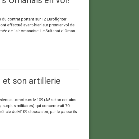
rs Omanais en vol!
 du contrat portant sur 12 Eurofighter
ont effectué avant-hier leur premier vol de
’armée de l’air omanaise. Le Sultanat d’Oman
t son artillerie
usiers automoteurs M109 (A5 selon certains
 surplus militaires) qui concernerait 70
néficie de M109 d’occasion, par le passé ils