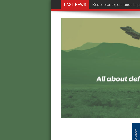
LAST NEWS
Rosoboronexport lance la p