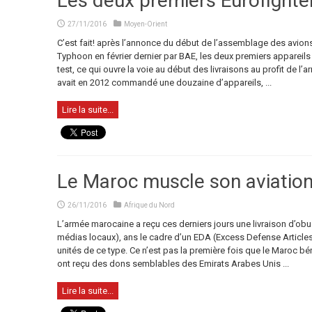
Les deux premiers Eurofighte
27/11/2016
Moyen-Orient
C’est fait! après l’annonce du début de l’assemblage des avions
Typhoon en février dernier par BAE, les deux premiers appareils 
test, ce qui ouvre la voie au début des livraisons au profit de l
avait en 2012 commandé une douzaine d’appareils, ...
Lire la suite...
Le Maroc muscle son aviation e
26/11/2016
Afrique du Nord
L’armée marocaine a reçu ces derniers jours une livraison d’ob
médias locaux), ans le cadre d’un EDA (Excess Defense Articles,
unités de ce type. Ce n’est pas la première fois que le Maroc bé
ont reçu des dons semblables des Emirats Arabes Unis ...
Lire la suite...