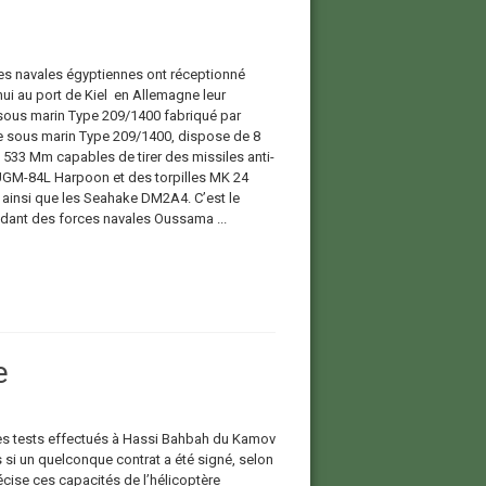
es navales égyptiennes ont réceptionné
hui au port de Kiel en Allemagne leur
sous marin Type 209/1400 fabriqué par
 sous marin Type 209/1400, dispose de 8
 533 Mm capables de tirer des missiles anti-
UGM-84L Harpoon et des torpilles MK 24
h ainsi que les Seahake DM2A4. C’est le
nt des forces navales Oussama ...
e
des tests effectués à Hassi Bahbah du Kamov
 si un quelconque contrat a été signé, selon
cise ces capacités de l’hélicoptère