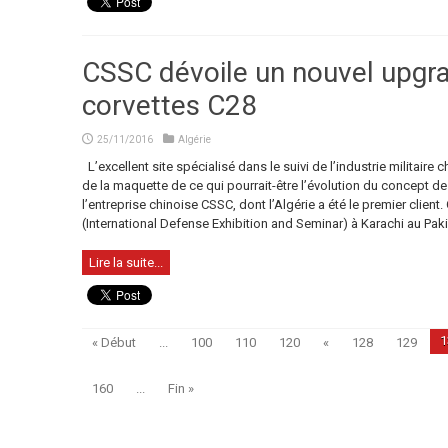
CSSC dévoile un nouvel upgra
corvettes C28
25/11/2016
Algérie
L’excellent site spécialisé dans le suivi de l’industrie militair
de la maquette de ce qui pourrait-être l’évolution du concept de
l’entreprise chinoise CSSC, dont l’Algérie a été le premier clien
(International Defense Exhibition and Seminar) à Karachi au Paki
Lire la suite...
1
« Début
...
100
110
120
«
128
129
160
...
Fin »