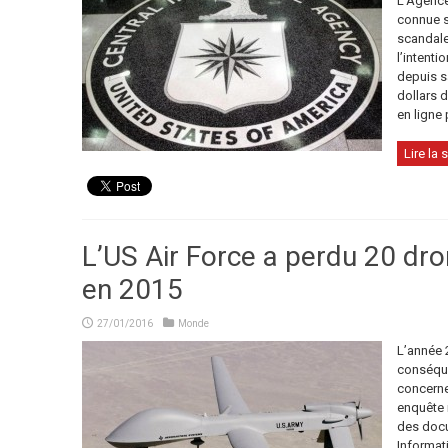
L’Agence
connue so
scandale,
l’intenti
depuis s
dollars d
en ligne 
Lire la s
L’US Air Force a perdu 20 dro
en 2015
27/01/2016
Monde
L’année 
conséque
concerne
enquête 
des docu
Informati