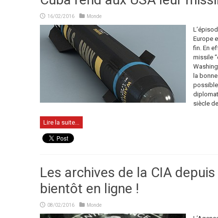
16/02/2016
Monde
L’épisod
Europe e
fin. En e
missile 
Washingt
la bonne
possible
diplomat
siècle de 
Lire la suite...
Les archives de la CIA depuis
bientôt en ligne !
08/02/2016
Monde