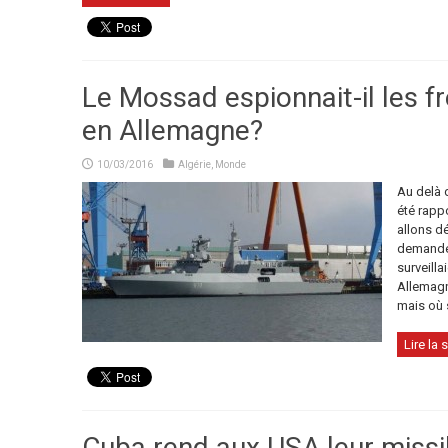
Le Mossad espionnait-il les f
en Allemagne?
10/03/2016
Algérie
,
Monde
Au delà d
été rapp
allons dé
demande
surveilla
Allemagne
mais où s
Lire la s
Cuba rend aux USA leur missi