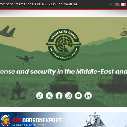
romotion internationale du RVV-SDM, nouveau missile air-air du Su-57E