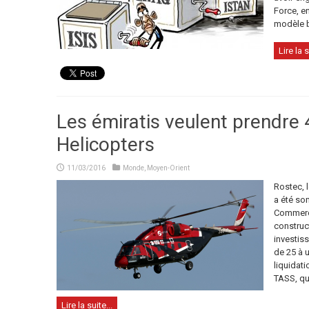
Force, en
modèle b
Lire la s
Les émiratis veulent prendre
Helicopters
11/03/2016
Monde
,
Moyen-Orient
Rostec, 
a été som
Commerce
construc
investiss
de 25 à 
liquidati
TASS, qu
Lire la suite...