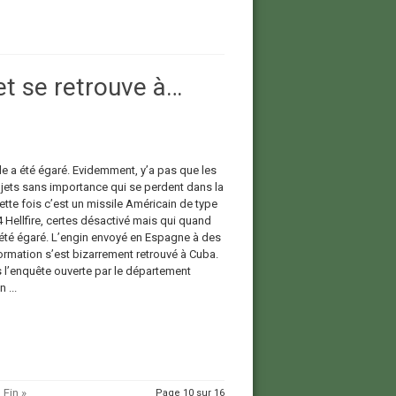
et se retrouve à…
le a été égaré. Evidemment, y’a pas que les
bjets sans importance qui se perdent dans la
ette fois c’est un missile Américain de type
Hellfire, certes désactivé mais qui quand
té égaré. L’engin envoyé en Espagne à des
formation s’est bizarrement retrouvé à Cuba.
s l’enquête ouverte par le département
 ...
Fin »
Page 10 sur 16