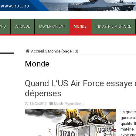
ORD
AFRIQUE
MOYEN-ORIENT
MONDE
INDUSTRIE MILITAIRE
Accueil
5
Monde
(page 10)
Monde
Quand L’US Air Force essaye d
dépenses
13/03/2016
Monde
,
Moyen-Orient
La guerre
guerre of
qualité. 
matériel 
avoir eng