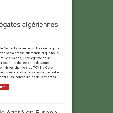
régates algériennes
e l’aspect à la limite du drôle de ce qui a
orté par la presse allemande et que nous
roulé plus bas, il est légitime de se
r pourquoi des espions du Mossad
ient-ils les chantiers de TKMS à Kiel en
, où est construit le sous-marin israélien
ont aussi construite les deux frégates ...
uite...
le égaré en Europe