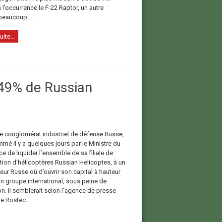
 l’occurrence le F-22 Raptor, un autre
eaucoup ...
uite...
 49% de Russian
le conglomérat industriel de défense Russe,
mé il y a quelques jours par le Ministre du
 de liquider l’ensemble de sa filiale de
tion d’hélicoptères Russian Helicoptes, à un
eur Russe où d’ouvrir son capital à hauteur
un groupe international, sous peine de
on. Il semblerait selon l’agence de presse
e Rostec ...