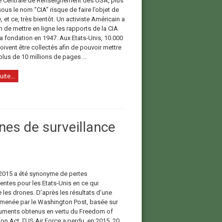
 Centrale de Renseignement des USA, plus
us le nom “CIA” risque de faire l’objet de
 et ce, très bientôt. Un activiste Américain a
on de mettre en ligne les rapports de la CIA
a fondation en 1947. Aux Etats-Unis, 10.000
oivent être collectés afin de pouvoir mettre
plus de 10 millions de pages ...
uite...
nes de surveillance
2015 a été synonyme de pertes
ntes pour les Etats-Unis en ce qui
 les drones. D’après les résultats d’une
menée par le Washington Post, basée sur
ments obtenus en vertu du Freedom of
on Act, l’US Air Force a perdu, en 2015, 20