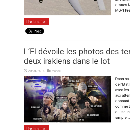
drones M
MQ-1 Pre
Lire la suite...
L’EI dévoile les photos des ter
deux irakiens dans le lot
20/01/2016
Monde
Dans sa 
de l’Etat
avec les 
aux atte
donnant 
comme ta
qui souh
simple: ..
Lire la suite...