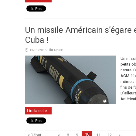
Un missile Américain s’égare 
Cuba !
13/01/2016
Monde
Un missi
petits o
nature. C
AGM-114 
même a é
fins de 
D’ailleur
Américain
Lire la suite...
10
« Début
...
«
8
9
11
12
»
...