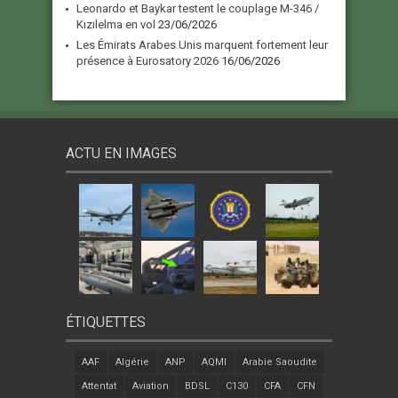
Leonardo et Baykar testent le couplage M-346 /
Kızılelma en vol
23/06/2026
Les Émirats Arabes Unis marquent fortement leur
présence à Eurosatory 2026
16/06/2026
ACTU EN IMAGES
ÉTIQUETTES
AAF
Algérie
ANP
AQMI
Arabie Saoudite
Attentat
Aviation
BDSL
C130
CFA
CFN