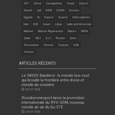
CFT
Chine
Constantine
Crash
Daech
Daesh
dat
DFM
DGSN
Drones
Egypte
EI
France
Guerre
Helicopteres
Irak
ISIS
Israel
Libye
lutte anti terroriste
Marine
Marine Algérienne
Maroc
MDN
Qatar
QBJ
QJJ
Russie
Syrie
Terrorisme
Tunisie
Turquie
USA
Yemen
ARTICLES RÉCENTS
Le S8000 Banderol : le missile low-cost
qui brouille la frontière entre drone et
missile de croisière
30/07/2026
Rosoboronexport lance la promotion
internationale du RVV-SDM, nouveau
missile air-air du Su-57E
29/07/2026