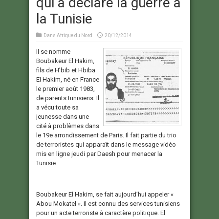
qui a déclaré la guerre à
la Tunisie
Dans
Afrique du Nord
20/12/2014
Il se nomme
Boubakeur El Hakim,
fils de H’bib et Hbiba
El Hakim, né en France
le premier août 1983,
de parents tunisiens. Il
a vécu toute sa
jeunesse dans une
cité à problèmes dans
le 19e arrondissement de Paris. Il fait partie du trio
de terroristes qui apparaît dans le message vidéo
mis en ligne jeudi par Daesh pour menacer la
Tunisie.
Boubakeur El Hakim, se fait aujourd’hui appeler «
Abou Mokatel ». Il est connu des services tunisiens
pour un acte terroriste à caractère politique. El