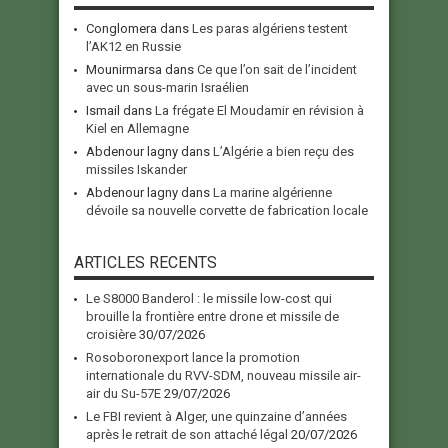
Conglomera
dans
Les paras algériens testent
l’AK12 en Russie
Mounirmarsa
dans
Ce que l’on sait de l’incident
avec un sous-marin Israélien
Ismail
dans
La frégate El Moudamir en révision à
Kiel en Allemagne
Abdenour lagny
dans
L’Algérie a bien reçu des
missiles Iskander
Abdenour lagny
dans
La marine algérienne
dévoile sa nouvelle corvette de fabrication locale
ARTICLES RECENTS
Le S8000 Banderol : le missile low-cost qui
brouille la frontière entre drone et missile de
croisière
30/07/2026
Rosoboronexport lance la promotion
internationale du RVV-SDM, nouveau missile air-
air du Su-57E
29/07/2026
Le FBI revient à Alger, une quinzaine d’années
après le retrait de son attaché légal
20/07/2026