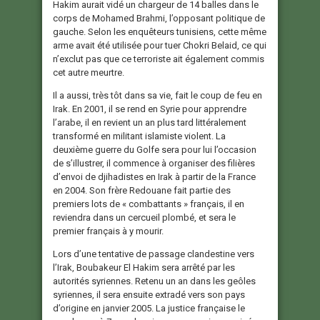
Hakim aurait vidé un chargeur de 14 balles dans le
corps de Mohamed Brahmi, l’opposant politique de
gauche. Selon les enquêteurs tunisiens, cette même
arme avait été utilisée pour tuer Chokri Belaid, ce qui
n’exclut pas que ce terroriste ait également commis
cet autre meurtre.
Il a aussi, très tôt dans sa vie, fait le coup de feu en
Irak. En 2001, il se rend en Syrie pour apprendre
l’arabe, il en revient un an plus tard littéralement
transformé en militant islamiste violent. La
deuxième guerre du Golfe sera pour lui l’occasion
de s’illustrer, il commence à organiser des filières
d’envoi de djihadistes en Irak à partir de la France
en 2004. Son frère Redouane fait partie des
premiers lots de « combattants » français, il en
reviendra dans un cercueil plombé, et sera le
premier français à y mourir.
Lors d’une tentative de passage clandestine vers
l’Irak, Boubakeur El Hakim sera arrêté par les
autorités syriennes. Retenu un an dans les geôles
syriennes, il sera ensuite extradé vers son pays
d’origine en janvier 2005. La justice française le