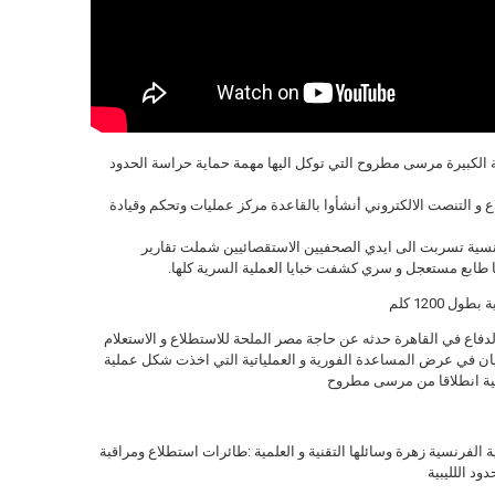
 2016 بالقاعدة المصرية الكبيرة مرسى مطروح التي توكل اليها مهمة حماية حراسة الحدود
و التنصت الالكتروني أنشأوا بالقاعدة مركز عمليات وتحكم وقيادة
رنسية تسربت الى ايدي الصحفيين الاستقصائيين شملت تقارير
 طابع مستعجل و سري كشفت خبايا العملية السرية كلها.
 1200 كلم
لدفاع في القاهرة حدثه عن حاجة مصر الملحة للاستطلاع و الاستعلام
يان في عرض المساعدة الفورية و العملياتية التي اخذت شكل عملية
سية انطلاقا من مرسى مطروح
الفرنسية زهرة وسائلها التقنية و العلمية :طائرات استطلاع ومراقبة