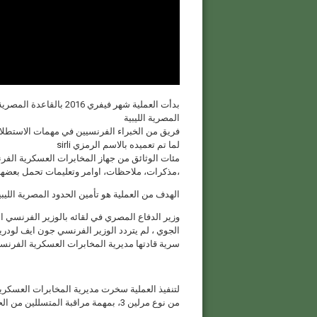
بدأت العملية شهر فيفري
المصرية الليبية
فريق من الخبراء الفرنسيين في مهمات الاستطلاع 
لما تم تعميده بالاسم الرمزي sirli
مئات الوثائق من جهاز المخابرات العسكرية الف
،مذكرات، ملاحظات، اوامر وتعليمات تحمل بعضها
الهدف من العملية هو تأمين الحدود المصرية الليبية بطول
وزير الدفاع المصري في لقائه بالوزير الفرنسي ا
الجوي ، لم يتردد الوزير الفرنسي جون ايف لودر
سرية قادتها مديرية المخابرات العسكرية الفرن
لتنفيذ العملية سخرت مديرية المخابرات العسكرية 
من نوع مرلين 3، بمهمة مراقبة المتسللين من الحدود اللليبية