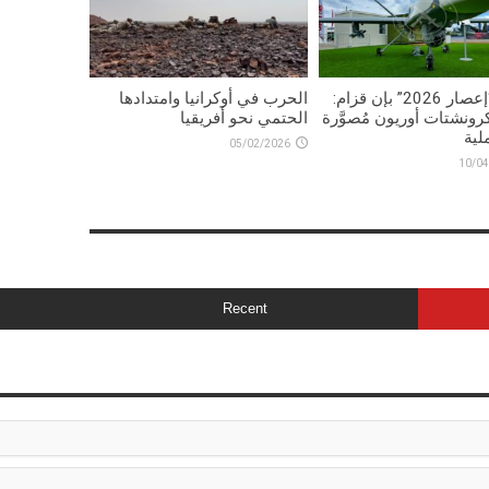
تمرين “إعصار 2026” بإن قزام:
الحرب في أوكرانيا وامتدادها
رونشتات أوريون مُصوَّرة
الحتمي نحو أفريقيا
لية
05/02/2026
10/04
Recent