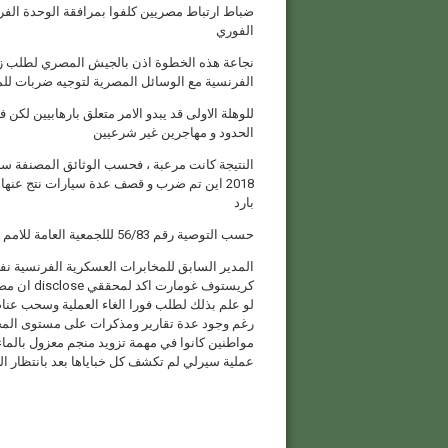
ضباط ارتباط مصريين كلفوا بمرافقة الوحدة الفر
الفوري
نجاعة هذه الخطوة اذن بالجيش المصري لطلب زي
الفرنسية مع الوسائل المصرية لتوجيه ضربات للمت
للوهلة الاولى قد يبدو الامر متعلق بارهابيين لك
الحدود و مهاجرين غير شرعيين
2018 اين تم ضرب و قصف عدة سيارات نتج عنه
بارد
حسب التوصية رقم 56/83 لللجمعية العامة للامم المتحدة فإن تورط ومسؤولية فرنسا ثابتة في هذه الاغتيالات
المدير السابق للمخابرات العسكرية الفرنسية نف
كريستوف غ
لو علم بذلك لطلب فورا الغاء العملية وسحب عن
رغم وجود عدة تقارير ومذكرات على مستوى المخ
مواطنين كانوا في مهمة تزويد منجم معزول بالما
عملية سيرلي لم تكشف كل خباياها بعد بانتظار ا