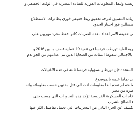
نسية ولنقل المعلومات الفورية للقيادة المصرية في الوقت الحقيقي و
ادة التنسيق لدرجة تحقيق ربط حقيقي فوري بطائرات الاستطلاع
سللين فور اجتياز الحدود
ن في حقيقة الامر اهداف هذه الضربات كانوا فقط مجرد مهربين على
النتيجة كانت مرعبة ، فحسب الوثائق المصنفة سرية للغاية تورطت فرنسا في تنفيذ 19 عملية قصف ما بين 2016 و
ا بالاجمالي سقوط المئات من الضحايا الذين تم اعدامهم من الجو بدم
ى تماما علمه بالموضوع
ومارت اكد لمحققي disclose ان مصالحه لم تقدم ابدا معلومات ادت الى قتل مدنيين حسب معلوماته وانه
اصره من مصر
ابرات العسكرية الفرنسية تؤكد هذه التجاوزات التي مست حتى
ء الصالح للشرب
لكشف عن الجزء الثاني من التسريبات التي تحمل تفاصيل اكثر عنها