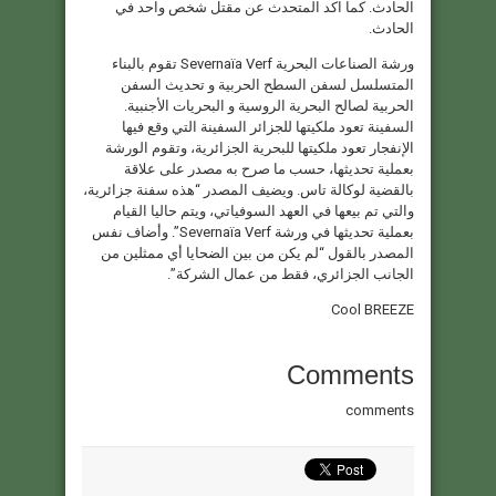
الحادث. كما اكد المتحدث عن مقتل شخص واحد في
الحادث.
ورشة الصناعات البحرية Severnaïa Verf تقوم بالبناء
المتسلسل لسفن السطح الحربية و تحديث السفن
الحربية لصالح البحرية الروسية و البحريات الأجنبية.
السفينة تعود ملكيتها للجزائر السفينة التي وقع فيها
الإنفجار تعود ملكيتها للبحرية الجزائرية، وتقوم الورشة
بعملية تحديثها، حسب ما صرح به مصدر على علاقة
بالقضية لوكالة تاس. ويضيف المصدر “هذه سفنة جزائرية،
والتي تم بيعها في العهد السوفياتي، ويتم حاليا القيام
بعملية تحديثها في ورشة Severnaïa Verf”. وأضاف نفس
المصدر بالقول “لم يكن من بين الضحايا أي ممثلين من
الجانب الجزائري، فقط من عمال الشركة”.
Cool BREEZE
Comments
comments