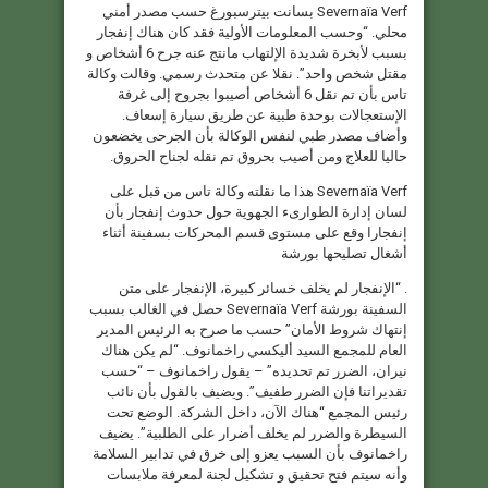
Severnaïa Verf بسانت بيترسبورغ حسب مصدر أمني
محلي. “وحسب المعلومات الأولية فقد كان هناك إنفجار
بسبب لأبخرة شديدة الإلتهاب مانتج عنه جرح 6 أشخاص و
مقتل شخص واحد”. نقلا عن متحدث رسمي. وقالت وكالة
تاس بأن تم نقل 6 أشخاص أصيبوا بجروح إلى غرفة
الإستعجالات بوحدة طبية عن طريق سيارة إسعاف.
وأضاف مصدر طبي لنفس الوكالة بأن الجرحى يخضعون
حاليا للعلاج ومن أصيب بحروق تم نقله لجناح الحروق.
Severnaïa Verf هذا ما نقلته وكالة تاس من قبل على
لسان إدارة الطوارىء الجهوية حول حدوث إنفجار بأن
إنفجارا وقع على مستوى قسم المحركات بسفينة أثناء
أشغال تصليحها بورشة
. “الإنفجار لم يخلف خسائر كبيرة، الإنفجار على متن
السفينة بورشة Severnaïa Verf حصل في الغالب بسبب
إنتهاك شروط الأمان” حسب ما صرح به الرئيس المدير
العام للمجمع السيد أليكسي راخمانوف. “لم يكن هناك
نيران، الضرر تم تحديده” – يقول راخمانوف – “حسب
تقديراتنا فإن الضرر طفيف”. ويضيف بالقول بأن نائب
رئيس المجمع “هناك الآن، داخل الشركة. الوضع تحت
السيطرة والضرر لم يخلف أضرار على الطلبية”. يضيف
راخمانوف بأن السبب يعزو إلى خرق في تدابير السلامة
وأنه سيتم فتح تحقيق و تشكيل لجنة لمعرفة ملابسات