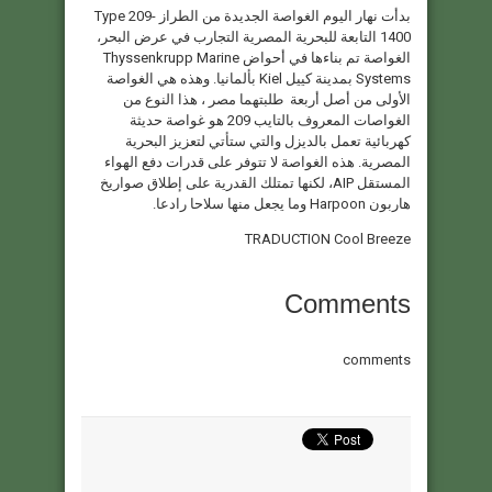
بدأت نهار اليوم الغواصة الجديدة من الطراز Type 209-
1400 التابعة للبحرية المصرية التجارب في عرض البحر،
الغواصة تم بناءها في أحواض Thyssenkrupp Marine
Systems بمدينة كييل Kiel بألمانيا. وهذه هي الغواصة
الأولى من أصل أربعة طلبتهما مصر ، هذا النوع من
الغواصات المعروف بالتايب 209 هو غواصة حديثة
كهربائية تعمل بالديزل والتي ستأتي لتعزيز البحرية
المصرية. هذه الغواصة لا تتوفر على قدرات دفع الهواء
المستقل AIP، لكنها تمتلك القدرية على إطلاق صواريخ
هاربون Harpoon وما يجعل منها سلاحا رادعا.
TRADUCTION Cool Breeze
Comments
comments