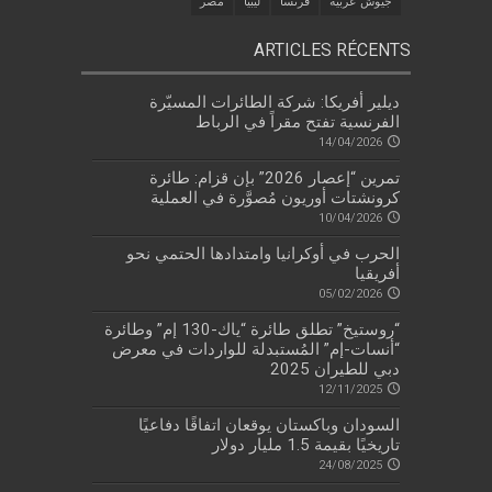
جيوش عربية
فرنسا
ليبيا
مصر
ARTICLES RÉCENTS
ديلير أفريكا: شركة الطائرات المسيّرة
الفرنسية تفتح مقراً في الرباط
14/04/2026
تمرين “إعصار 2026” بإن قزام: طائرة
كرونشتات أوريون مُصوَّرة في العملية
10/04/2026
الحرب في أوكرانيا وامتدادها الحتمي نحو
أفريقيا
05/02/2026
“روستيخ” تطلق طائرة “ياك-130 إم” وطائرة
“أنسات-إم” المُستبدلة للواردات في معرض
دبي للطيران 2025
12/11/2025
السودان وباكستان يوقعان اتفاقًا دفاعيًا
تاريخيًا بقيمة 1.5 مليار دولار
24/08/2025