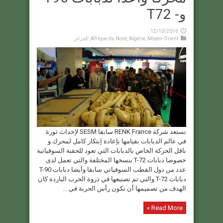
و- T72
12/10/2016
Moyen-Orient
,
Algérie
,
Afrique du Nord
,
الجزائر
تستعد شركة RENK France سابقا SESM لإحداث ثورة
في عالم الدبابات بقيامها بإعادة إبتكار كامل لمحرك و
ناقل الحركة الخاص بالدبابات التي تعود للحقبة السوفياتية
خصوصا دبابات T-72 بنسخها المختلفة والتي تعمل لدى
عدد من دول القطب السوفياتي سابقا وأيضا دبابات T-90
دبابات T-72 والتي تم تصنيعها في ذروة الحرب الباردة كان
الهدف من تصميمها أن تكون رأس الحربة في ...
Read More »