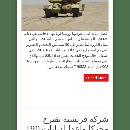
أفضل دبابة قتال تعرضها روسيا لزبائنها الاجانب هي دبابة
T-90MS المبنية على أساس تصميم دبابة T-90، والتي
تمثل الذروة لما يصبو إلى 50 سنة من البحث و التطوير
التي تم استثمارها في عائلات دبابات T-72 و T-90. في
المقابل فالنموذج الحديث يعتبر جدادا بالكامل، والذي
يلبي معظم المتطلبات الطارئة. فإذا قارنا بين نموذج T-
90S فإن دبابة T-90MS تمتلك مدفعا من ...
Read More »
شركة فرنسية تقترح
محركا واعدا لدبابات T90