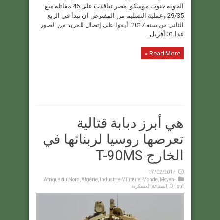
الجوية جنوب موسكو. مصر تعاقدت على 46 مقاتلة ميغ
29/35 وعملية التسليم من المفترض ان تبدأ في الربع
الثاني من سنة 2017. أبقوا على إتصال للمزيد من الصور
غدا 01 أفريل.
Read More »
هي أبرز دبابة قتالية
تعرضها روسيا لزبنائها في
الخارج T-90MS
17/02/2017
Afrique du Nord
,
Algérie
,
Industrie Militaire
,
Monde
,
Moyen-
Orient
,
الصناعة العسكرية