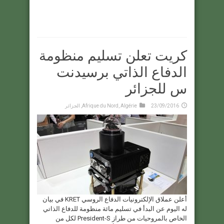
كريت تعلن تسليم منظومة
الدفاع الذاتي برسيدنت
س للجزائر
23/09/2016
Algérie
,
Afrique du Nord
,
الجزائر
أعلن عملاق الإلكترونيات الدفاع الروسي KRET في بيان
له اليوم عن البدأ في تسليم مائة منظومة للدفاع الذاتي
الخاص بالمروحيات من طراز President-S لكل من