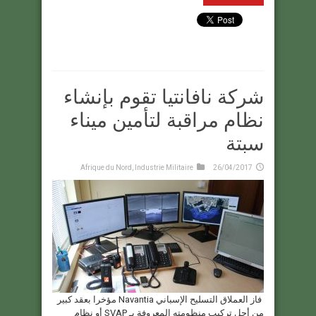
شركة نافانتيا تقوم بإنشاء
نظام مراقبة لتأمين ميناء
سبتة
Afrique du Nord
,
Industrie Militaire
26/04/2017
فاز العملاق التسليح الإسباني Navantia مؤخرا بعقد كبير
من أجل تركيب منظومته المعروفة بـ SVAP أو نظام