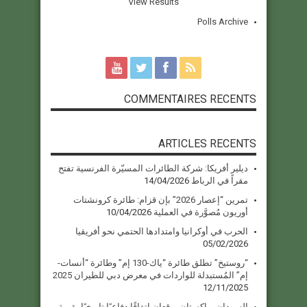
View Results
Polls Archive
COMMENTAIRES RECENTS
ARTICLES RECENTS
ديلير أفريكا: شركة الطائرات المسيّرة الفرنسية تفتح
مقراً في الرباط
14/04/2026
تمرين “إعصار 2026” بإن قزام: طائرة كرونشتات
أوريون مُصوَّرة في العملية
10/04/2026
الحرب في أوكرانيا وامتدادها الحتمي نحو أفريقيا
05/02/2026
“روستيخ” تطلق طائرة “ياك-130 إم” وطائرة “أنسات-
إم” المُستبدلة للواردات في معرض دبي للطيران 2025
12/11/2025
السودان وباكستان يوقعان اتفاقًا دفاعيًا تاريخيًا بقيمة