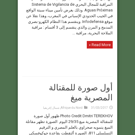
المراقبة للمجال البحري Sistema de Vigilancia de
Aguas Próximas وذلك بغرض تأمين ميناء سبتة الواقع
في الجيب الحدودي الإسباني في المغرب، وهذا نقلا عن
موقع Infodefensa. وينقسم هذا النظام الكهرو-بصري
المدمج و المرن والذي ينقسم إلى 3 أقسام : مراقبة
الملاحة البحرية، مراقبة ...
Read More »
أول صورة للمقتالة
المصرية ميغ
31/03/2017
Afrique du Nord
,
شمال إفريقيا
Photo Credit Dmitri TEREKHOV ظهور أول صورة
للمقتالة المصرية ميغ 29/35 اليوم. الصورة تظهر مقاتلة
الميغ يتمويه صحراوي بالعلم المصري و الترقيم
التسلسلي 811، الصورة ألتقطت بقاعدة جوكوفسكي