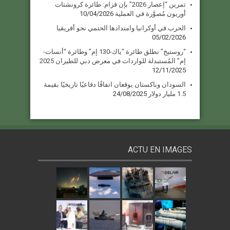
تمرين “إعصار 2026” بإن قزام: طائرة كرونشتات
أوريون مُصوَّرة في العملية
10/04/2026
الحرب في أوكرانيا وامتدادها الحتمي نحو أفريقيا
05/02/2026
“روستيخ” تطلق طائرة “ياك-130 إم” وطائرة “أنسات-
إم” المُستبدلة للواردات في معرض دبي للطيران 2025
12/11/2025
السودان وباكستان يوقعان اتفاقًا دفاعيًا تاريخيًا بقيمة
1.5 مليار دولار
24/08/2025
ACTU EN IMAGES