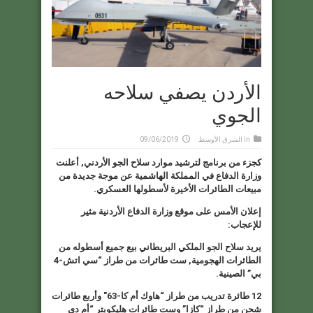
الأردن يصفي سلاحه
الجوي
in
الشرق الأوسط
09/06/2019
كجزء من برنامج لترشيد موارد سلاح الجو الأردني, أعلنت
وزارة الدفاع في المملكة الهاشمية عن موجة جديدة من
مبيعات الطائرات الأخيرة لأسطولها العسكري.
إعلان الأمس على موقع وزارة الدفاع الأردنية مثير
للإعجاب:
يريد سلاح الجو الملكي البريطاني بيع جميع أسطوله من
الطائرات الهجومية, ست طائرات من طراز “سي اتش-4
بي”
الصينية.
12 طائرة تدريب من طراز “
هاوك أم كا-63″
وأربع طائرات
شحن من طراز “
كازا”
وست طائرات هليكوبتر “أم دي