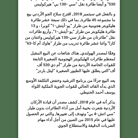
530” و أيضا طائرة نقل “سي -130 بي” هيركوليس
و بالفعل في سبتمبر 2018, اقترح سلاح الجو الأردني بيع
ما مجموعه 45 طائرة, بما في ذلك سبعة عشر طائرة
هليكوبتر هجومية من طراز
“يو-أيتش-1”
كوبرا ، و 13
طائرة هليكوبتر من طراز
“يو-أيتش-1”
, وأربع طائرات
نقل “طائرتان من طراز سي-130 هيركوليس واثنتان من
كازا
” واثنا عشر طائرة تدريب من طراز “
هاوك أم كا-63″
وفقًا لمصدر الهولندي, هناك شائعات عن البيع المقبل
لمعظم طائرات الهليكوبتر الهجومية الصغيرة التابعة
للقوات الخاصة الأردنية من طراز “أم دي 530 أف
أف”التي يطلق عليها الطيور الصغيرة “ليتل باردز”
يعد البيع جزءًا من برنامج الترشيد وخفض التكلفة الأوسع
الذي بدأه القائد الحالي للقوات الجوية الملكية اللواء
يوسف أحمد الحنيطي.
يذكر أنه في عام 2018, كشف مصدر أن قيادة الأركان
الأردنية شعرت بخيبة أمل من أداء الطائرات بدون طيار
“سي اتش-4 بي”
وتهدف إلى تغييرها, والتي تم الحصول
عليها في عام 2015 من الصين من أجل أداء مهام
الضربات الدقيقة والاستطلاع الجوي.